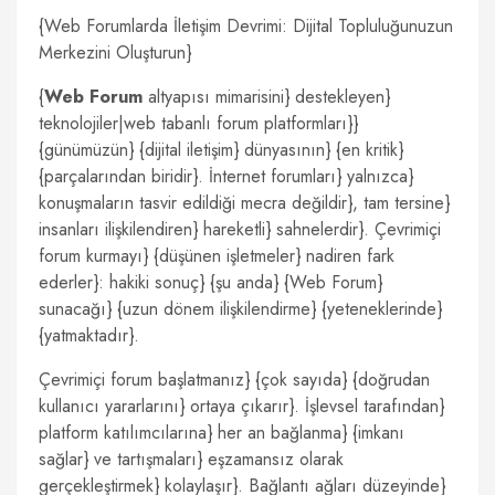
{Web Forumlarda İletişim Devrimi: Dijital Topluluğunuzun
Merkezini Oluşturun}
{
Web Forum
altyapısı mimarisini} destekleyen}
teknolojiler|web tabanlı forum platformları}}
{günümüzün} {dijital iletişim} dünyasının} {en kritik}
{parçalarından biridir}. İnternet forumları} yalnızca}
konuşmaların tasvir edildiği mecra değildir}, tam tersine}
insanları ilişkilendiren} hareketli} sahnelerdir}. Çevrimiçi
forum kurmayı} {düşünen işletmeler} nadiren fark
ederler}: hakiki sonuç} {şu anda} {Web Forum}
sunacağı} {uzun dönem ilişkilendirme} {yeteneklerinde}
{yatmaktadır}.
Çevrimiçi forum başlatmanız} {çok sayıda} {doğrudan
kullanıcı yararlarını} ortaya çıkarır}. İşlevsel tarafından}
platform katılımcılarına} her an bağlanma} {imkanı
sağlar} ve tartışmaları} eşzamansız olarak
gerçekleştirmek} kolaylaşır}. Bağlantı ağları düzeyinde}