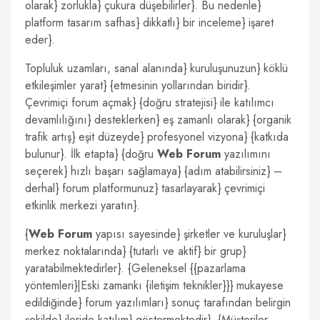
olarak} zorlukla} çukura düşebilirler}. Bu nedenle}
platform tasarım safhas} dikkatlı} bir inceleme} işaret
eder}.
Topluluk uzamları, sanal alanında} kuruluşunuzun} köklü
etkileşimler yarat} {etmesinin yollarından biridir}.
Çevrimiçi forum açmak} {doğru stratejisi} ile katılımcı
devamlılığını} desteklerken} eş zamanlı olarak} {organik
trafik artış} eşit düzeyde} profesyonel vizyona} {katkıda
bulunur}. İlk etapta} {doğru
Web Forum
yazılımını
seçerek} hızlı başarı sağlamaya} {adım atabilirsiniz} –
derhal} forum platformunuz} tasarlayarak} çevrimiçi
etkinlik merkezi yaratın}.
{
Web Forum
yapısı sayesinde} şirketler ve kuruluşlar}
merkez noktalarında} {tutarlı ve aktif} bir grup}
yaratabilmektedirler}. {Geleneksel {{pazarlama
yöntemleri}|Eski zamankı {iletişim teknikler}}} mukayese
edildiğinde} forum yazılımları} sonuç tarafından belirgin
şekilde} ileride katılım} göstermektedir}. {Müşteriler