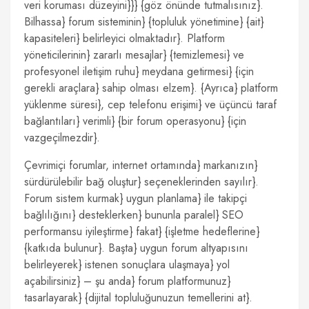
veri koruması düzeyini}}} {göz önünde tutmalısınız}.
Bilhassa} forum sisteminin} {topluluk yönetimine} {ait}
kapasiteleri} belirleyici olmaktadır}. Platform
yöneticilerinin} zararlı mesajlar} {temizlemesi} ve
profesyonel iletişim ruhu} meydana getirmesi} {için
gerekli araçlara} sahip olması elzem}. {Ayrıca} platform
yüklenme süresi}, cep telefonu erişimi} ve üçüncü taraf
bağlantıları} verimli} {bir forum operasyonu} {için
vazgeçilmezdir}.
Çevrimiçi forumlar, internet ortamında} markanızın}
sürdürülebilir bağ oluştur} seçeneklerinden sayılır}.
Forum sistem kurmak} uygun planlama} ile takipçi
bağlılığını} desteklerken} bununla paralel} SEO
performansu iyileştirme} fakat} {işletme hedeflerine}
{katkıda bulunur}. Başta} uygun forum altyapısını
belirleyerek} istenen sonuçlara ulaşmaya} yol
açabilirsiniz} – şu anda} forum platformunuz}
tasarlayarak} {dijital topluluğunuzun temellerini at}.