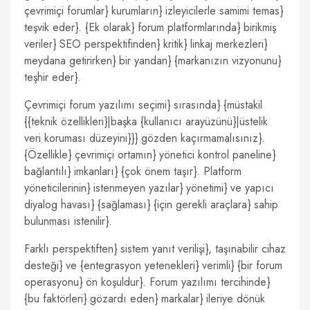
çevrimiçi forumlar} kurumların} izleyicilerle samimi temas}
teşvik eder}. {Ek olarak} forum platformlarında} birikmiş
veriler} SEO perspektifinden} kritik} linkaj merkezleri}
meydana getirirken} bir yandan} {markanızın vizyonunu}
teşhir eder}.
Çevrimiçi forum yazılımı seçimi} sırasında} {müstakil
{{teknik özellikleri}|başka {kullanıcı arayüzünü}|üstelik
veri koruması düzeyini}}} gözden kaçırmamalısınız}.
{Özellikle} çevrimiçi ortamın} yönetici kontrol paneline}
bağlantılı} imkanları} {çok önem taşır}. Platform
yöneticilerinin} istenmeyen yazılar} yönetimi} ve yapıcı
diyalog havası} {sağlaması} {için gerekli araçlara} sahip
bulunması istenilir}.
Farklı perspektiften} sistem yanıt verilişi}, taşınabilir cihaz
desteği} ve {entegrasyon yetenekleri} verimli} {bir forum
operasyonu} ön koşuldur}. Forum yazılımı tercihinde}
{bu faktörleri} gözardı eden} markalar} ileriye dönük