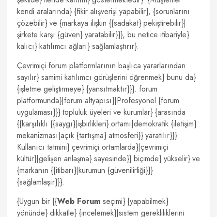
kendi aralarında} {fikir alışverişi yapabilir}, {sorunlarını
çözebilir} ve {markaya ilişkin {{sadakat} pekiştirebilir}|
şirkete karşı {güven} yaratabilir}}}, bu netice itibariyle}
kalıcı} katılımcı ağları} sağlamlaştırır}.
Çevrimiçi forum platformlarının başlıca yararlarından
sayılır} samimi katılımcı görüşlerini öğrenmek} bunu da}
{işletme geliştirmeye} {yansıtmaktır}}}. forum
platformunda}|forum altyapısı}|Profesyonel {forum
uygulaması}}} topluluk üyeleri ve kurumlar} {arasında
{{karşılıklı {{saygı}|işbirlikleri} ortamı|demokratik {iletişim}
mekanizması|açık {tartışma} atmosferi}} yaratılır}}}.
Kullanıcı tatmini} çevrimiçi ortamlarda}|çevrimiçi
kültür}|gelişen anlaşma} sayesinde}} biçimde} yükselir} ve
{markanın {{itibarı}|kurumun {güvenilirliği}}}
{sağlamlaşır}}}.
{Uygun bir {{
Web Forum
seçimi} {yapabilmek}
yönünde} dikkatle} {incelemek}|sistem gerekliliklerini