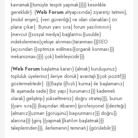
kavramak}|tümüyle tespiti yapmak}}}}} kesinlikle
gereklidir}. {
Web Forum
altyapısında} ziyaretçi tatmini},
{mobil erişim}, {veri güvenliği} ve idari olanakları} ön
plana çıkar}. Bunun yanı sıra} forum yazılımının}
{mevcut {{sosyal medya} bağlantısı}|usulde}
indekslenmesi|çekişe alınması|taranması}}|SEO
{açısından {{optimize edilmesi}|organik konması}}}
mekanizması}}}} çok} belirleyicidir}}}.
{
Web Forum
başlatma kararı} {almak} kuruluşunuz}
topluluk üyeleriniz} ileriye dönük} avantajlı}|çok pozitif}}}
göstermektedir}. {{{Başta {{hızlı} kurma} ile başlamanız|
İlk aşamada sade} {bir yapı} kurumanız}}} kademeli
olarak} geliştirip} yükseltmeniz} doğru strateji}}}, bunun
{{yanı sıra}}} {başından itibaren} {profesyonel {{desteği}
{almanız}|uzman {görüşünü} başvurmanız}}} doğru}}.
alanına}}} {giriş {{yapmak}|katılım başlatmak}}}
taleplerinden}}}, ilerlemenin} teminatı} {görülebilir}}}.