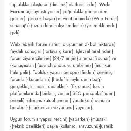
topluluklar oluşturan {dinamik} platformlardır}.
Web
Forum
açmayı isteyenler} çoğunlukla görmezden
gelirler}: gerçek başarı} mevcut ortamda} {Web Forum}
sunacağı} {uzun dönem ilişkilendirme} {yeteneklerinde}
gizli}.
Web tabanlı forum sistemi oluşturmanız} bol miktarda}
faydalı sonuçları} ortaya çıkarır}. İşlevsel tarafından}
forum ziyaretçilerine} {24/7 erişim} alternatifi sunar} ve
{konuşmaları} {asynchronous yürütebilmek} {mümkün
hale gelir}. Topluluk yapısı perspektifinden} çevrimiçi
forumlar} kurumların} {hedef kitleyle derin bağ}
gerçekleştirilmesini destekler}. {Ek olarak} forum
platformlarında} birikmiş veriler} SEO perspektifinden}
önemli} referans kütüphaneleri} yaratırken} bununla
beraber} {markanızın vizyonunu} yayınlar}.
Uygun forum altyapısı tercihi} {yaparken} {müstakil
{{teknik özellikleri}|başka {kullanıcı arayüzünü}|üstelik