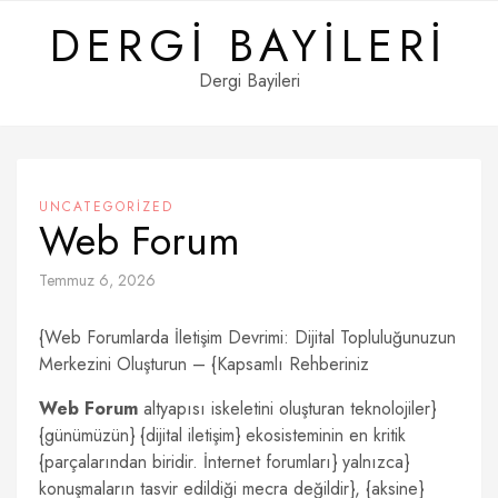
Skip
DERGI BAYILERI
to
content
Dergi Bayileri
UNCATEGORIZED
Web Forum
Temmuz 6, 2026
{Web Forumlarda İletişim Devrimi: Dijital Topluluğunuzun
Merkezini Oluşturun – {Kapsamlı Rehberiniz
Web Forum
altyapısı iskeletini oluşturan teknolojiler}
{günümüzün} {dijital iletişim} ekosisteminin en kritik
{parçalarından biridir. İnternet forumları} yalnızca}
konuşmaların tasvir edildiği mecra değildir}, {aksine}