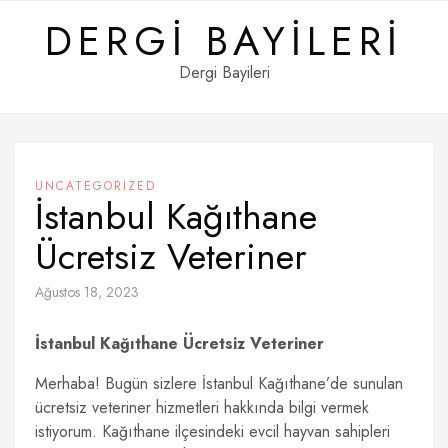
Skip
DERGI BAYILERI
to
content
Dergi Bayileri
UNCATEGORIZED
İstanbul Kağıthane
Ücretsiz Veteriner
Ağustos 18, 2023
İstanbul Kağıthane Ücretsiz Veteriner
Merhaba! Bugün sizlere İstanbul Kağıthane’de sunulan
ücretsiz veteriner hizmetleri hakkında bilgi vermek
istiyorum. Kağıthane ilçesindeki evcil hayvan sahipleri