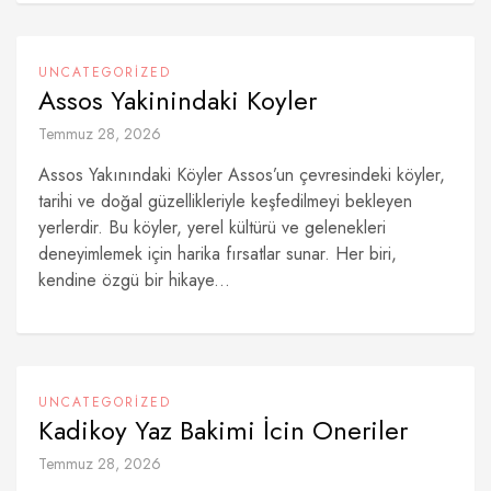
UNCATEGORIZED
Assos Yakinindaki Koyler
Temmuz 28, 2026
Assos Yakınındaki Köyler Assos’un çevresindeki köyler,
tarihi ve doğal güzellikleriyle keşfedilmeyi bekleyen
yerlerdir. Bu köyler, yerel kültürü ve gelenekleri
deneyimlemek için harika fırsatlar sunar. Her biri,
kendine özgü bir hikaye...
UNCATEGORIZED
Kadikoy Yaz Bakimi İcin Oneriler
Temmuz 28, 2026