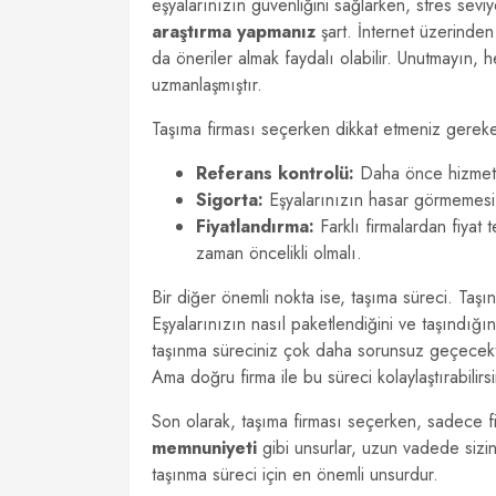
eşyalarınızın güvenliğini sağlarken, stres seviye
araştırma yapmanız
şart. İnternet üzerinden y
da öneriler almak faydalı olabilir. Unutmayın, h
uzmanlaşmıştır.
Taşıma firması seçerken dikkat etmeniz gereke
Referans kontrolü:
Daha önce hizmet al
Sigorta:
Eşyalarınızın hasar görmemesi i
Fiyatlandırma:
Farklı firmalardan fiyat
zaman öncelikli olmalı.
Bir diğer önemli nokta ise, taşıma süreci. Taşı
Eşyalarınızın nasıl paketlendiğini ve taşındığ
taşınma süreciniz çok daha sorunsuz geçecektir
Ama doğru firma ile bu süreci kolaylaştırabilirsi
Son olarak, taşıma firması seçerken, sadece f
memnuniyeti
gibi unsurlar, uzun vadede sizin 
taşınma süreci için en önemli unsurdur.