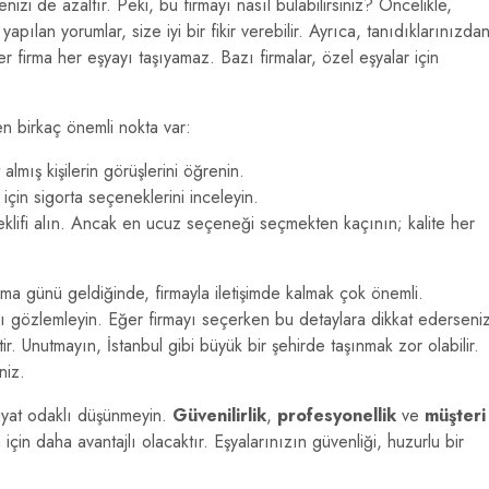
nizi de azaltır. Peki, bu firmayı nasıl bulabilirsiniz? Öncelikle,
apılan yorumlar, size iyi bir fikir verebilir. Ayrıca, tanıdıklarınızda
er firma her eşyayı taşıyamaz. Bazı firmalar, özel eşyalar için
n birkaç önemli nokta var:
mış kişilerin görüşlerini öğrenin.
çin sigorta seçeneklerini inceleyin.
 teklifi alın. Ancak en ucuz seçeneği seçmekten kaçının; kalite her
nma günü geldiğinde, firmayla iletişimde kalmak çok önemli.
ını gözlemleyin. Eğer firmayı seçerken bu detaylara dikkat ederseni
. Unutmayın, İstanbul gibi büyük bir şehirde taşınmak zor olabilir.
niz.
iyat odaklı düşünmeyin.
Güvenilirlik
,
profesyonellik
ve
müşteri
için daha avantajlı olacaktır. Eşyalarınızın güvenliği, huzurlu bir