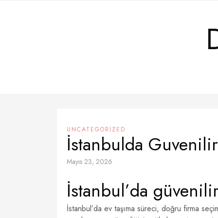
Skip
to
content
UNCATEGORIZED
İstanbulda Guvenili
Mayıs 23, 2026
İstanbul’da güvenili
İstanbul’da ev taşıma süreci, doğru firma seçim