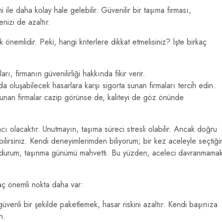
 ile daha kolay hale gelebilir. Güvenilir bir taşıma firması,
enizi de azaltır.
nemlidir. Peki, hangi kriterlere dikkat etmelisiniz? İşte birkaç
ı, firmanın güvenilirliği hakkında fikir verir.
a oluşabilecek hasarlara karşı sigorta sunan firmaları tercih edin.
sunan firmalar cazip görünse de, kaliteyi de göz önünde
cı olacaktır. Unutmayın, taşıma süreci stresli olabilir. Ancak doğru
ebilirsiniz. Kendi deneyimlerimden biliyorum; bir kez aceleyle seçtiğ
u durum, taşınma günümü mahvetti. Bu yüzden, aceleci davranmama
aç önemli nokta daha var:
üvenli bir şekilde paketlemek, hasar riskini azaltır. Kendi başınıza
n.