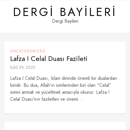
Skip
DERGI BAYILERI
to
content
Dergi Bayileri
UNCATEGORIZED
Lafza I Celal Duası Fazileti
Eylül 29, 2023
Lafza I Celal Duası, İslam dininde önemli bir dualardan
biridir. Bu dua, Allah’ın isimlerinden biri olan “Celal”
ismini anmak ve yüceltmek amacıyla okunur. Lafza I
Celal Duası’nın faziletleri ve önemi...