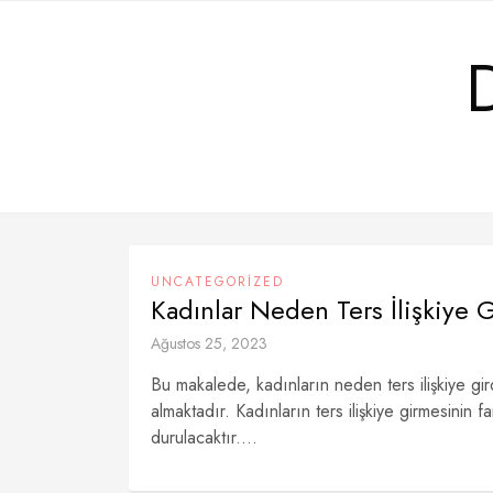
Skip
to
content
UNCATEGORIZED
Kadınlar Neden Ters İlişkiye G
Ağustos 25, 2023
Bu makalede, kadınların neden ters ilişkiye gir
almaktadır. Kadınların ters ilişkiye girmesinin
durulacaktır....