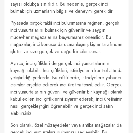
sayısı oldukça sınırlıdır. Bu nedenle, gerçek inci
bulmak için uzmanların bilgisi ve deneyimi gereklidir.
Piyasada birçok taklit inci bulunmasına rağmen, gerçek
inci yumurtalarını bulmak için güvenilir ve saygın
mücevher mağazalarına başvurmanız önemlidir. Bu
mağazalar, inci konusunda uzmanlaşmış kişiler tarafından
işletilir ve size gerçek ve değerli inciler sunar.
Ayrıca, inci çiftlikleri de gerçek inci yumurtalarının
kaynağı olabilir. İnci çiftlikleri, istiridyelerin kontrol altında
yetiştirildiği yerlerdir. Bu çiftliklerde, istiridyelere yabancı
cisimler enjekte edilerek inci üretimi teşvik edilir. Gerçek
inci yumurtalarının güvenli ve güvenilir bir kaynağı olarak
kabul edilen inci çiftliklerini ziyaret ederek, inci üretiminin
nasıl gerçekleştiğini öğrenebilir ve gerçek inci satın
alabilirsiniz.
Son olarak, özel müzayedeler veya antika mağazalar da
gerçek inci yumurtaları bulmanızı sağlayabilir. Bu