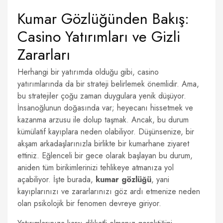
Kumar Gözlüğünden Bakış:
Casino Yatırımları ve Gizli
Zararları
Herhangi bir yatırımda olduğu gibi, casino
yatırımlarında da bir strateji belirlemek önemlidir. Ama,
bu stratejiler çoğu zaman duygulara yenik düşüyor.
İnsanoğlunun doğasında var; heyecanı hissetmek ve
kazanma arzusu ile dolup taşmak. Ancak, bu durum
kümülatif kayıplara neden olabiliyor. Düşünsenize, bir
akşam arkadaşlarınızla birlikte bir kumarhane ziyaret
ettiniz. Eğlenceli bir gece olarak başlayan bu durum,
aniden tüm birikimlerinizi tehlikeye atmanıza yol
açabiliyor. İşte burada,
kumar gözlüğü
, yani
kayıplarınızı ve zararlarınızı göz ardı etmenize neden
olan psikolojik bir fenomen devreye giriyor.