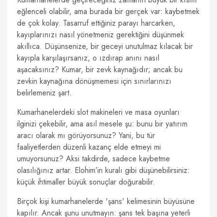
eğlenceli olabilir, ama burada bir gerçek var: kaybetmek
de çok kolay. Tasarruf ettiğiniz parayı harcarken,
kayıplarınızı nasıl yönetmeniz gerektiğini düşünmek
akıllıca. Düşünsenize, bir geceyi unutulmaz kılacak bir
kayıpla karşılaşırsanız, o ızdırap anını nasıl
aşacaksınız? Kumar, bir zevk kaynağıdır; ancak bu
zevkin kaynağına dönüşmemesi için sınırlarınızı
belirlemeniz şart.
Kumarhanelerdeki slot makineleri ve masa oyunları
ilginizi çekebilir, ama asıl mesele şu: bunu bir yatırım
aracı olarak mı görüyorsunuz? Yani, bu tür
faaliyetlerden düzenli kazanç elde etmeyi mi
umuyorsunuz? Aksi takdirde, sadece kaybetme
olasılığınız artar. Elohim’in kuralı gibi düşünebilirsiniz:
küçük ihtimaller büyük sonuçlar doğurabilir.
Birçok kişi kumarhanelerde 'şans' kelimesinin büyüsüne
kapılır. Ancak şunu unutmayın: şans tek başına yeterli