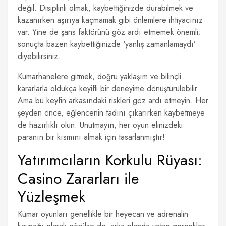
değil. Disiplinli olmak, kaybettiğinizde durabilmek ve
kazanırken aşırıya kaçmamak gibi önlemlere ihtiyacınız
var. Yine de şans faktörünü göz ardı etmemek önemli;
sonuçta bazen kaybettiğinizde ‘yanlış zamanlamaydı’
diyebilirsiniz.
Kumarhanelere gitmek, doğru yaklaşım ve bilinçli
kararlarla oldukça keyifli bir deneyime dönüştürülebilir.
Ama bu keyfin arkasındaki riskleri göz ardı etmeyin. Her
şeyden önce, eğlencenin tadını çıkarırken kaybetmeye
de hazırlıklı olun. Unutmayın, her oyun elinizdeki
paranın bir kısmını almak için tasarlanmıştır!
Yatırımcıların Korkulu Rüyası:
Casino Zararları ile
Yüzleşmek
Kumar oyunları genellikle bir heyecan ve adrenalin