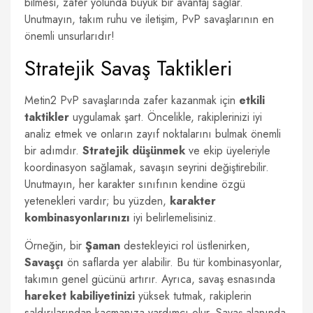
bilmesi, zafer yolunda büyük bir avantaj sağlar.
Unutmayın, takım ruhu ve iletişim, PvP savaşlarının en
önemli unsurlarıdır!
Stratejik Savaş Taktikleri
Metin2 PvP savaşlarında zafer kazanmak için
etkili
taktikler
uygulamak şart. Öncelikle, rakiplerinizi iyi
analiz etmek ve onların zayıf noktalarını bulmak önemli
bir adımdır.
Stratejik düşünmek
ve ekip üyeleriyle
koordinasyon sağlamak, savaşın seyrini değiştirebilir.
Unutmayın, her karakter sınıfının kendine özgü
yetenekleri vardır; bu yüzden,
karakter
kombinasyonlarınızı
iyi belirlemelisiniz.
Örneğin, bir
Şaman
destekleyici rol üstlenirken,
Savaşçı
ön saflarda yer alabilir. Bu tür kombinasyonlar,
takımın genel gücünü artırır. Ayrıca, savaş esnasında
hareket kabiliyetinizi
yüksek tutmak, rakiplerin
saldırılarından kaçmanıza yardımcı olur. Savaş alanında