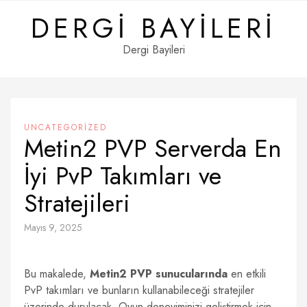
Skip
DERGI BAYILERI
to
content
Dergi Bayileri
UNCATEGORIZED
Metin2 PVP Serverda En
İyi PvP Takımları ve
Stratejileri
Mayıs 9, 2025
Bu makalede,
Metin2 PVP sunucularında
en etkili
PvP takımları ve bunların kullanabileceği stratejiler
üzerinde durulacak. Oyun deneyiminizi geliştirmek için