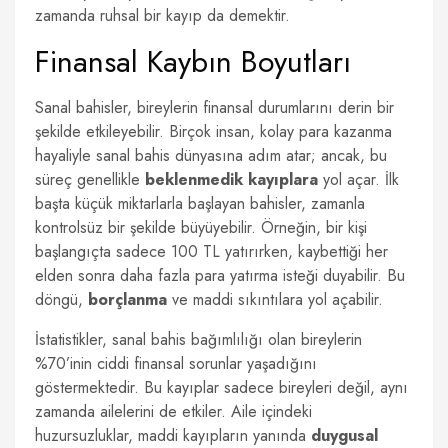
zamanda ruhsal bir kayıp da demektir.
Finansal Kaybın Boyutları
Sanal bahisler, bireylerin finansal durumlarını derin bir
şekilde etkileyebilir. Birçok insan, kolay para kazanma
hayaliyle sanal bahis dünyasına adım atar; ancak, bu
süreç genellikle
beklenmedik kayıplara
yol açar. İlk
başta küçük miktarlarla başlayan bahisler, zamanla
kontrolsüz bir şekilde büyüyebilir. Örneğin, bir kişi
başlangıçta sadece 100 TL yatırırken, kaybettiği her
elden sonra daha fazla para yatırma isteği duyabilir. Bu
döngü,
borçlanma
ve maddi sıkıntılara yol açabilir.
İstatistikler, sanal bahis bağımlılığı olan bireylerin
%70’inin ciddi finansal sorunlar yaşadığını
göstermektedir. Bu kayıplar sadece bireyleri değil, aynı
zamanda ailelerini de etkiler. Aile içindeki
huzursuzluklar, maddi kayıpların yanında
duygusal