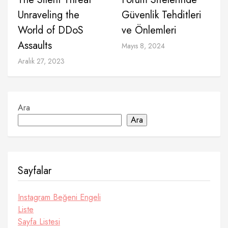
Unraveling the
Güvenlik Tehditleri
World of DDoS
ve Önlemleri
Assaults
Mayıs 8, 2024
Aralık 27, 2023
Ara
Ara
Sayfalar
Instagram Beğeni Engeli
Liste
Sayfa Listesi