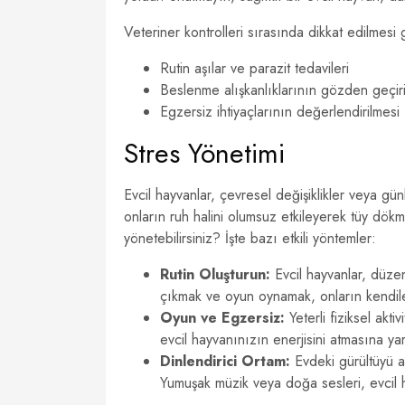
Veteriner kontrolleri sırasında dikkat edilmesi
Rutin aşılar ve parazit tedavileri
Beslenme alışkanlıklarının gözden geçir
Egzersiz ihtiyaçlarının değerlendirilmesi
Stres Yönetimi
Evcil hayvanlar, çevresel değişiklikler veya gün
onların ruh halini olumsuz etkileyerek tüy dökme
yönetebilirsiniz? İşte bazı etkili yöntemler:
Rutin Oluşturun:
Evcil hayvanlar, düzen
çıkmak ve oyun oynamak, onların kendile
Oyun ve Egzersiz:
Yeterli fiziksel akti
evcil hayvanınızın enerjisini atmasına ya
Dinlendirici Ortam:
Evdeki gürültüyü a
Yumuşak müzik veya doğa sesleri, evcil h