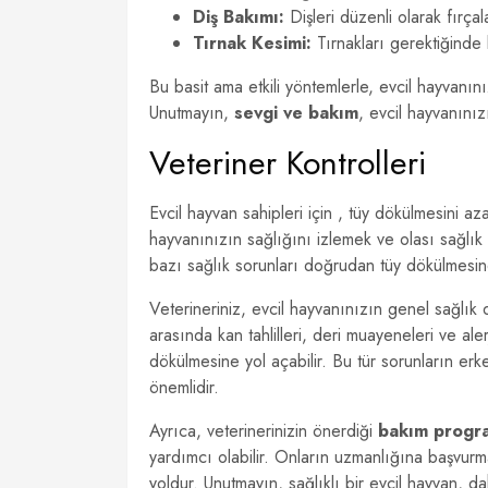
Diş Bakımı:
Dişleri düzenli olarak fırçal
Tırnak Kesimi:
Tırnakları gerektiğinde 
Bu basit ama etkili yöntemlerle, evcil hayvanın
Unutmayın,
sevgi ve bakım
, evcil hayvanınız
Veteriner Kontrolleri
Evcil hayvan sahipleri için , tüy dökülmesini az
hayvanınızın sağlığını izlemek ve olası sağlık 
bazı sağlık sorunları doğrudan tüy dökülmesine
Veterineriniz, evcil hayvanınızın genel sağlık d
arasında kan tahlilleri, deri muayeneleri ve alerj
dökülmesine yol açabilir. Bu tür sorunların erk
önemlidir.
Ayrıca, veterinerinizin önerdiği
bakım progra
yardımcı olabilir. Onların uzmanlığına başvurma
yoldur. Unutmayın, sağlıklı bir evcil hayvan, d