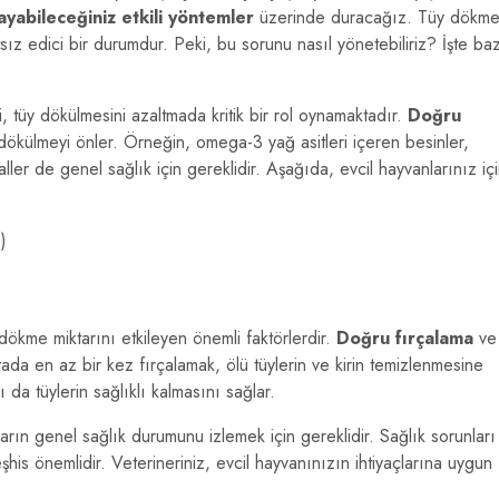
ayabileceğiniz etkili yöntemler
üzerinde duracağız. Tüy dökme
sız edici bir durumdur. Peki, bu sorunu nasıl yönetebiliriz? İşte ba
i, tüy dökülmesini azaltmada kritik bir rol oynamaktadır.
Doğru
 ve dökülmeyi önler. Örneğin, omega-3 yağ asitleri içeren besinler,
raller de genel sağlık için gereklidir. Aşağıda, evcil hayvanlarınız iç
)
dökme miktarını etkileyen önemli faktörlerdir.
Doğru fırçalama
ve
tada en az bir kez fırçalamak, ölü tüylerin ve kirin temizlenmesine
da tüylerin sağlıklı kalmasını sağlar.
ların genel sağlık durumunu izlemek için gereklidir. Sağlık sorunları
is önemlidir. Veterineriniz, evcil hayvanınızın ihtiyaçlarına uygun