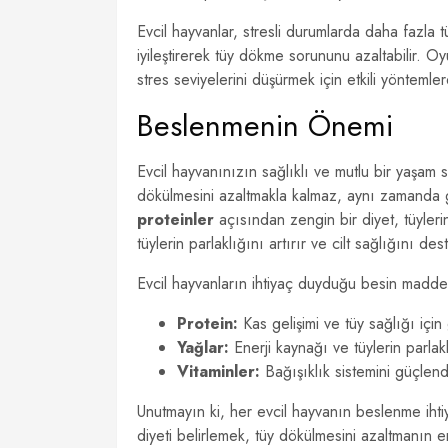
Evcil hayvanlar, stresli durumlarda daha fazla t
iyileştirerek tüy dökme sorununu azaltabilir. 
stres seviyelerini düşürmek için etkili yöntemler
Beslenmenin Önemi
Evcil hayvanınızın sağlıklı ve mutlu bir yaşam 
dökülmesini azaltmakla kalmaz, aynı zamanda ge
proteinler
açısından zengin bir diyet, tüylerin
tüylerin parlaklığını artırır ve cilt sağlığını des
Evcil hayvanların ihtiyaç duyduğu besin maddel
Protein:
Kas gelişimi ve tüy sağlığı için 
Yağlar:
Enerji kaynağı ve tüylerin parlaklı
Vitaminler:
Bağışıklık sistemini güçlendi
Unutmayın ki, her evcil hayvanın beslenme ihti
diyeti belirlemek, tüy dökülmesini azaltmanın 