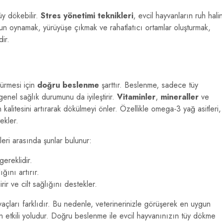
üy dökebilir.
Stres yönetimi teknikleri
, evcil hayvanların ruh halin
Oyun oynamak, yürüyüşe çıkmak ve rahatlatıcı ortamlar oluşturmak,
dir.
sürmesi için
doğru beslenme
şarttır. Beslenme, sadece tüy
nel sağlık durumunu da iyileştirir.
Vitaminler
,
mineraller
ve
 kalitesini artırarak dökülmeyi önler. Özellikle omega-3 yağ asitleri,
tekler.
eri arasında şunlar bulunur:
gereklidir.
ğını artırır.
rir ve cilt sağlığını destekler.
yaçları farklıdır. Bu nedenle, veterinerinizle görüşerek en uygun
en etkili yoludur. Doğru beslenme ile evcil hayvanınızın tüy dökme