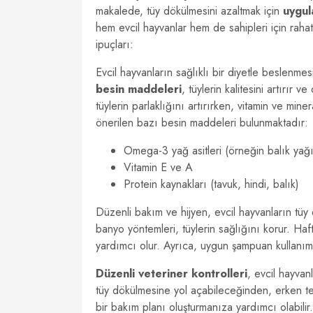
makalede, tüy dökülmesini azaltmak için
uygul
hem evcil hayvanlar hem de sahipleri için rahat
ipuçları:
Evcil hayvanların sağlıklı bir diyetle beslenmes
besin maddeleri
, tüylerin kalitesini artırır
tüylerin parlaklığını artırırken, vitamin ve mine
önerilen bazı besin maddeleri bulunmaktadır:
Omega-3 yağ asitleri (örneğin balık yağı
Vitamin E ve A
Protein kaynakları (tavuk, hindi, balık)
Düzenli bakım ve hijyen, evcil hayvanların tüy 
banyo yöntemleri, tüylerin sağlığını korur. Haf
yardımcı olur. Ayrıca, uygun şampuan kullanımı 
Düzenli veteriner kontrolleri
, evcil hayvan
tüy dökülmesine yol açabileceğinden, erken teşh
bir bakım planı oluşturmanıza yardımcı olabilir.