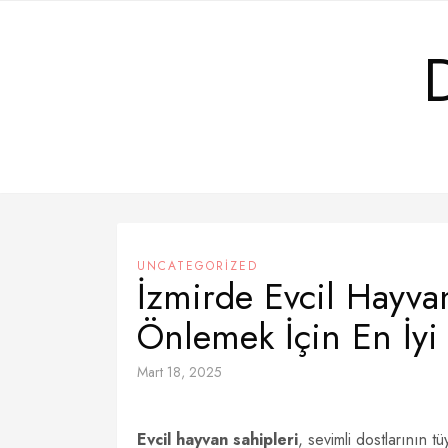
Skip
to
content
UNCATEGORIZED
İzmirde Evcil Hayva
Önlemek İçin En İyi
Mart 18, 2025
Evcil hayvan sahipleri
, sevimli dostlarının 