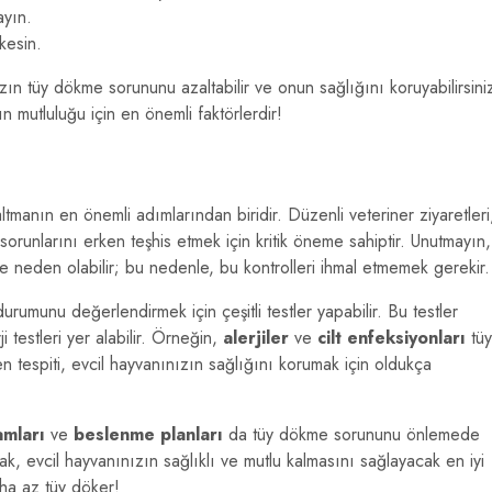
ayın.
kesin.
ızın tüy dökme sorununu azaltabilir ve onun sağlığını koruyabilirsini
ın mutluluğu için en önemli faktörlerdir!
altmanın en önemli adımlarından biridir. Düzenli veteriner ziyaretleri
sorunlarını erken teşhis etmek için kritik öneme sahiptir. Unutmayın,
 neden olabilir; bu nedenle, bu kontrolleri ihmal etmemek gerekir.
urumunu değerlendirmek için çeşitli testler yapabilir. Bu testler
i testleri yer alabilir. Örneğin,
alerjiler
ve
cilt enfeksiyonları
tüy
en tespiti, evcil hayvanınızın sağlığını korumak için oldukça
mları
ve
beslenme planları
da tüy dökme sorununu önlemede
k, evcil hayvanınızın sağlıklı ve mutlu kalmasını sağlayacak en iyi
aha az tüy döker!