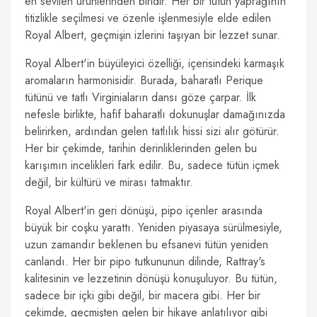
en sevilen ürünlerinden biridir. Her bir tütün yaprağının
titizlikle seçilmesi ve özenle işlenmesiyle elde edilen
Royal Albert, geçmişin izlerini taşıyan bir lezzet sunar.
Royal Albert'in büyüleyici özelliği, içerisindeki karmaşık
aromaların harmonisidir. Burada, baharatlı Perique
tütünü ve tatlı Virginiaların dansı göze çarpar. İlk
nefesle birlikte, hafif baharatlı dokunuşlar damağınızda
belirirken, ardından gelen tatlılık hissi sizi alır götürür.
Her bir çekimde, tarihin derinliklerinden gelen bu
karışımın incelikleri fark edilir. Bu, sadece tütün içmek
değil, bir kültürü ve mirası tatmaktır.
Royal Albert'in geri dönüşü, pipo içenler arasında
büyük bir coşku yarattı. Yeniden piyasaya sürülmesiyle,
uzun zamandır beklenen bu efsanevi tütün yeniden
canlandı. Her bir pipo tutkununun dilinde, Rattray's
kalitesinin ve lezzetinin dönüşü konuşuluyor. Bu tütün,
sadece bir içki gibi değil, bir macera gibi. Her bir
çekimde, geçmişten gelen bir hikaye anlatılıyor gibi