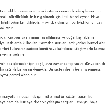
u özellikleri sayesinde hava kalitesini önemli ölçüde iyileştirir. Bu
olarak,
sürdürülebilir bir gelecek
için kritik bir rol oynar. Hava
i tehdit eden bir faktördür. Havmak sistemleri, bu tehditleri en aza
ak tanır.
ında,
karbon salınımının azaltılması
ve doğal kaynakların
el tesislerde kullanılan Havmak sistemleri, emisyonları kontrol altı
stemleri kullanarak sadece kendi hava kalitelerini iyileştirmekle kalmaz
yerine getirirler.
alnızca işletmeler için değil, aynı zamanda toplum ve dünya için d
ha sağlıklı bir yaşam demektir.
Bu sistemlerin benimsenmesi
,
nyayı garanti altına alır.
rin maliyetlerini düşürmek için mükemmel bir çözüm sunar. Bu
evreye hem de bütçeye dost bir yaklaşım sergiler. Örneğin, hava