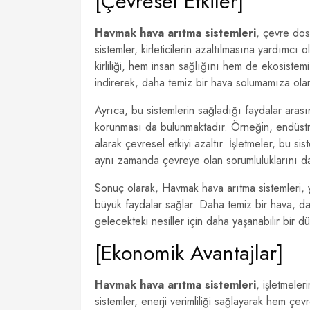
[Çevresel Etkiler]
Havmak hava arıtma sistemleri
, çevre dost
sistemler, kirleticilerin azaltılmasına yardımcı 
kirliliği, hem insan sağlığını hem de ekosistem
indirerek, daha temiz bir hava solumamıza olan
Ayrıca, bu sistemlerin sağladığı faydalar aras
korunması da bulunmaktadır. Örneğin, endüstriy
alarak çevresel etkiyi azaltır. İşletmeler, bu si
aynı zamanda çevreye olan sorumluluklarını da 
Sonuç olarak, Havmak hava arıtma sistemleri, y
büyük faydalar sağlar. Daha temiz bir hava, da
gelecekteki nesiller için daha yaşanabilir bir dü
[Ekonomik Avantajlar]
Havmak hava arıtma sistemleri
, işletmele
sistemler, enerji verimliliği sağlayarak hem ç