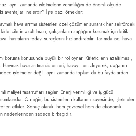
lmaz, aynı zamanda işletmelerin verimliliğini de önemli ölçüde
eki avantajları nelerdir? İşte bazı örnekler:
Havmak hava arıtma sistemleri özel çözümler sunarak her sektördeki
kirleticilerin azaltılması, çalışanların sağlığını korumak için kritik
a, hastaların tedavi süreçlerini hızlandırabilir. Tarımda ise, hava
mi koruma konusunda büyük bir rol oynar. Kirleticilerin azaltılması,
şır. Havmak hava arıtma sistemleri, havayı temizleyerek, doğanın
adece işletmeler değil, aynı zamanda toplum da bu faydalardan
 maliyet tasarrufları sağlar. Enerji verimliliği ve iş gücü
 mümkündür. Örneğin, bu sistemlerin kullanımı sayesinde, işletmeler
yetleri etkiler. Sonuç olarak, hem çevresel hem de ekonomik
nin nedenlerinden sadece birkaçıdır.