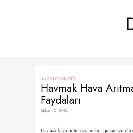
Skip
to
content
UNCATEGORIZED
Havmak Hava Arıtma 
Faydaları
Şubat 20, 2025
Havmak hava arıtma sistemleri, günümüzün hızl