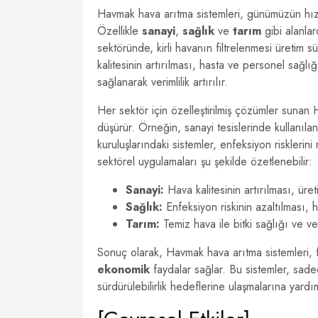
Havmak hava arıtma sistemleri, günümüzün hızl
Özellikle
sanayi
,
sağlık
ve
tarım
gibi alanlar
sektöründe, kirli havanın filtrelenmesi üretim 
kalitesinin artırılması, hasta ve personel sağlı
sağlanarak verimlilik artırılır.
Her sektör için özelleştirilmiş çözümler sunan H
düşürür. Örneğin, sanayi tesislerinde kullanılan 
kuruluşlarındaki sistemler, enfeksiyon riskler
sektörel uygulamaları şu şekilde özetlenebilir:
Sanayi:
Hava kalitesinin artırılması, üreti
Sağlık:
Enfeksiyon riskinin azaltılması, h
Tarım:
Temiz hava ile bitki sağlığı ve veri
Sonuç olarak, Havmak hava arıtma sistemleri,
ekonomik
faydalar sağlar. Bu sistemler, sade
sürdürülebilirlik hedeflerine ulaşmalarına yardı