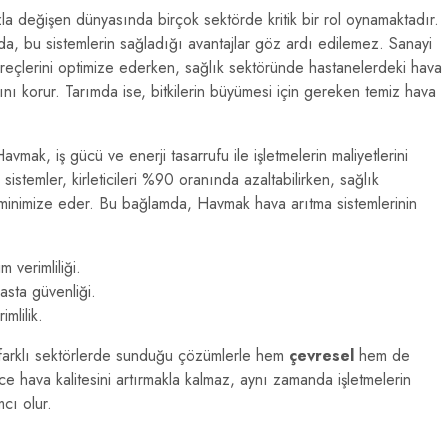
a değişen dünyasında birçok sektörde kritik bir rol oynamaktadır.
da, bu sistemlerin sağladığı avantajlar göz ardı edilemez. Sanayi
süreçlerini optimize ederken, sağlık sektöründe hastanelerdeki hava
ğını korur. Tarımda ise, bitkilerin büyümesi için gereken temiz hava
avmak, iş gücü ve enerji tasarrufu ile işletmelerin maliyetlerini
sistemler, kirleticileri %90 oranında azaltabilirken, sağlık
ini minimize eder. Bu bağlamda, Havmak hava arıtma sistemlerinin
m verimliliği.
asta güvenliği.
mlilik.
 farklı sektörlerde sunduğu çözümlerle hem
çevresel
hem de
ce hava kalitesini artırmakla kalmaz, aynı zamanda işletmelerin
mcı olur.