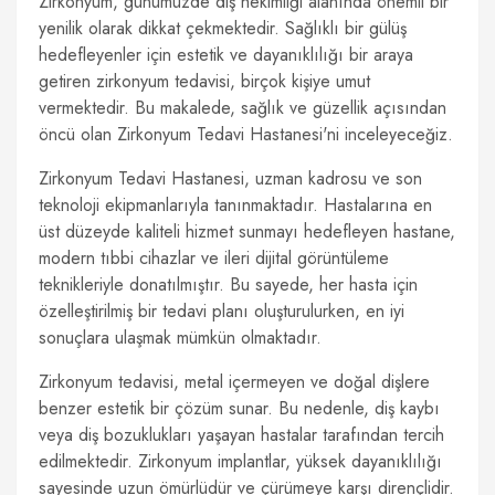
Zirkonyum, günümüzde diş hekimliği alanında önemli bir
yenilik olarak dikkat çekmektedir. Sağlıklı bir gülüş
hedefleyenler için estetik ve dayanıklılığı bir araya
getiren zirkonyum tedavisi, birçok kişiye umut
vermektedir. Bu makalede, sağlık ve güzellik açısından
öncü olan Zirkonyum Tedavi Hastanesi'ni inceleyeceğiz.
Zirkonyum Tedavi Hastanesi, uzman kadrosu ve son
teknoloji ekipmanlarıyla tanınmaktadır. Hastalarına en
üst düzeyde kaliteli hizmet sunmayı hedefleyen hastane,
modern tıbbi cihazlar ve ileri dijital görüntüleme
teknikleriyle donatılmıştır. Bu sayede, her hasta için
özelleştirilmiş bir tedavi planı oluşturulurken, en iyi
sonuçlara ulaşmak mümkün olmaktadır.
Zirkonyum tedavisi, metal içermeyen ve doğal dişlere
benzer estetik bir çözüm sunar. Bu nedenle, diş kaybı
veya diş bozuklukları yaşayan hastalar tarafından tercih
edilmektedir. Zirkonyum implantlar, yüksek dayanıklılığı
sayesinde uzun ömürlüdür ve çürümeye karşı dirençlidir.