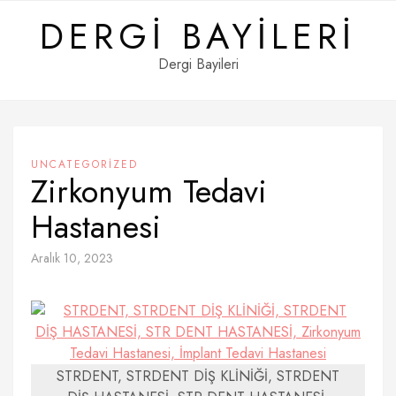
Skip
DERGI BAYILERI
to
content
Dergi Bayileri
UNCATEGORIZED
Zirkonyum Tedavi
Hastanesi
Aralık 10, 2023
STRDENT, STRDENT DİŞ KLİNİĞİ, STRDENT