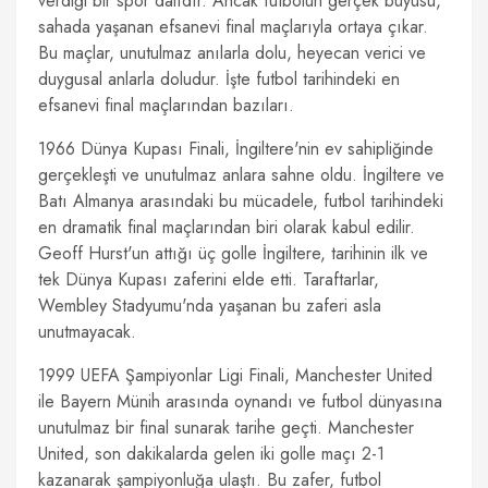
verdiği bir spor dalıdır. Ancak futbolun gerçek büyüsü,
sahada yaşanan efsanevi final maçlarıyla ortaya çıkar.
Bu maçlar, unutulmaz anılarla dolu, heyecan verici ve
duygusal anlarla doludur. İşte futbol tarihindeki en
efsanevi final maçlarından bazıları.
1966 Dünya Kupası Finali, İngiltere'nin ev sahipliğinde
gerçekleşti ve unutulmaz anlara sahne oldu. İngiltere ve
Batı Almanya arasındaki bu mücadele, futbol tarihindeki
en dramatik final maçlarından biri olarak kabul edilir.
Geoff Hurst'un attığı üç golle İngiltere, tarihinin ilk ve
tek Dünya Kupası zaferini elde etti. Taraftarlar,
Wembley Stadyumu'nda yaşanan bu zaferi asla
unutmayacak.
1999 UEFA Şampiyonlar Ligi Finali, Manchester United
ile Bayern Münih arasında oynandı ve futbol dünyasına
unutulmaz bir final sunarak tarihe geçti. Manchester
United, son dakikalarda gelen iki golle maçı 2-1
kazanarak şampiyonluğa ulaştı. Bu zafer, futbol