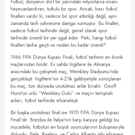
Futbol, dünyanın dört bir yanındaki milyonlarca insanı
heyecanlandıran, tutkulu bir spor. Ancak, bazı futbol
finalleri vardır ki, sadece bir spor etkinliği değil, aynı
zamanda tarih sahnesine damga vurmuştur. Bu finaller,
sadece futbol tarihinde değil, genel olarak spor
tarihinde önemli bir yer işgal eder. Peki, hangi futbol
finalleri tarihe geçti ve neden bu kadar önemli?
1966 FIFA Dünya Kupası Finali, futbol tarihinin en ikonik
maçlarından biridir. Ev sahibi İngiltere ile Almanya
arasındaki bu çekişmeli maç, Wembley Stadyumu'nda
gerçekleşti. İngiltere'nin 4-2'lik galibiyetiyle sonuçlanan
bu maç, tüm dünyada unutulmaz anlar bıraktı. Geoff
Hurst'un ünlü “Wembley Golü” ve maçın tartışmalı
anları, futbol tarihinde efsaneleşti.
Bir başka unutulmaz final ise 1970 FIFA Dünya Kupası
Finali'dir. Brezilya ile İtalya'nın karşı karşıya geldiği bu
mücadele, futbolun en büyük oyuncularının buluşmasıyla
doluydu. Pele, Rivelino, ve Carlos Alberto gibi efsanevi