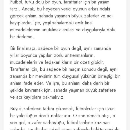
Futbol, tutku dolu bir oyun, taraftarlar için bir yaşam
tarzı. Ancak, bu heyecan verici oyunun arkasındaki
gerçek anlam, sahada yaşanan büyük zaferler ve acı
kayıplardır. İşte, yeşil sahalardaki epik final
mücadelelerinin unutulmaz anıları ve duygularıyla dolu
bir derleme.
Bir final maçı, sadece bir oyun değil, aynı zamanda
yıllar boyunca yapılan zorlu antrenmanların,
mücadelelerin ve fedakarlıkların bir özeti gibidir.
Taraftarlar için, bu sadece bir maçın sonucu değil, aynı
zamanda bir mevsimin tüm duygusal yükünün birleştiği bir
anlam ifade eder. Ve işte, bu anlamı daha derin bir
şekilde kavramak için, sahada yaşanan büyük zaferlere
ve acı kayıplara bakmalıyız.
Büyük zaferlerin tadını çıkarmak, futbolcular için uzun
bir yolculuğun doruk noktasıdır. O son penaltı atışı, o
son gol, o zafer sarhoşluğu, futbol tarihine kazınan
anlardır. Taraftarlar, takımlarının zaferiyle birlikte coşkulu