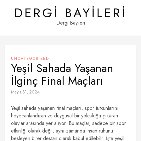
Skip
DERGI BAYILERI
to
content
Dergi Bayileri
UNCATEGORIZED
Yeşil Sahada Yaşanan
İlginç Final Maçları
Mayıs 31, 2024
Yeşil sahada yaşanan final maçları, spor tutkunlarını
heyecanlandıran ve duygusal bir yolculuğa çıkaran
olaylar arasında yer alıyor. Bu maçlar, sadece bir spor
etkinliği olarak değil, aynı zamanda insan ruhunu
besleyen birer destan olarak kabul edilebilir. İşte yeşil