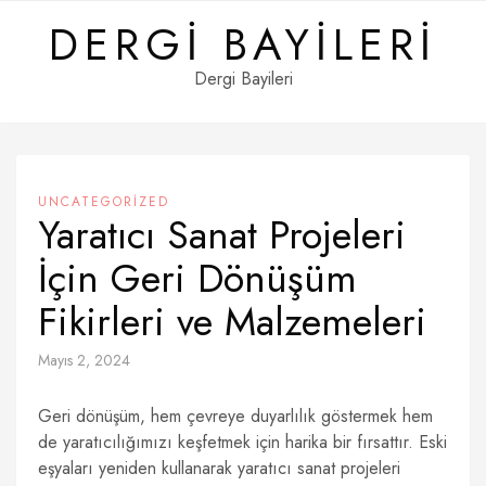
Skip
DERGI BAYILERI
to
content
Dergi Bayileri
UNCATEGORIZED
Yaratıcı Sanat Projeleri
İçin Geri Dönüşüm
Fikirleri ve Malzemeleri
Mayıs 2, 2024
Geri dönüşüm, hem çevreye duyarlılık göstermek hem
de yaratıcılığımızı keşfetmek için harika bir fırsattır. Eski
eşyaları yeniden kullanarak yaratıcı sanat projeleri