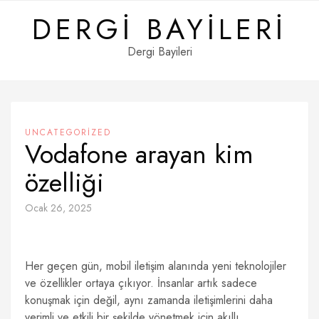
Skip
DERGI BAYILERI
to
content
Dergi Bayileri
UNCATEGORIZED
Vodafone arayan kim
özelliği
Ocak 26, 2025
Her geçen gün, mobil iletişim alanında yeni teknolojiler
ve özellikler ortaya çıkıyor. İnsanlar artık sadece
konuşmak için değil, aynı zamanda iletişimlerini daha
verimli ve etkili bir şekilde yönetmek için akıllı