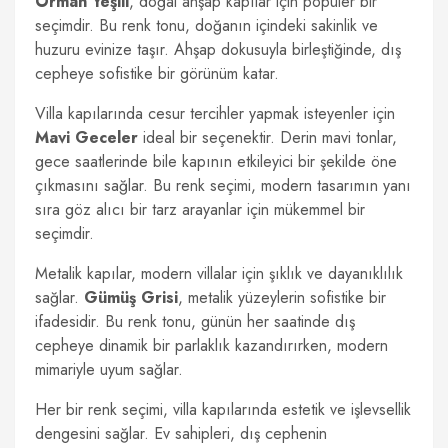
Orman Yeşili
, doğal ahşap kapılar için popüler bir
seçimdir. Bu renk tonu, doğanın içindeki sakinlik ve
huzuru evinize taşır. Ahşap dokusuyla birleştiğinde, dış
cepheye sofistike bir görünüm katar.
Villa kapılarında cesur tercihler yapmak isteyenler için
Mavi Geceler
ideal bir seçenektir. Derin mavi tonlar,
gece saatlerinde bile kapının etkileyici bir şekilde öne
çıkmasını sağlar. Bu renk seçimi, modern tasarımın yanı
sıra göz alıcı bir tarz arayanlar için mükemmel bir
seçimdir.
Metalik kapılar, modern villalar için şıklık ve dayanıklılık
sağlar.
Gümüş Grisi
, metalik yüzeylerin sofistike bir
ifadesidir. Bu renk tonu, günün her saatinde dış
cepheye dinamik bir parlaklık kazandırırken, modern
mimariyle uyum sağlar.
Her bir renk seçimi, villa kapılarında estetik ve işlevsellik
dengesini sağlar. Ev sahipleri, dış cephenin