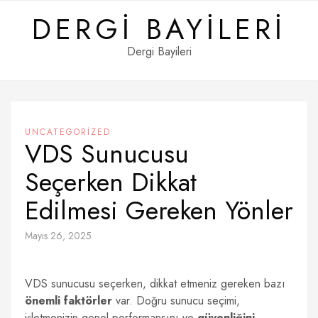
Skip
DERGI BAYILERI
to
content
Dergi Bayileri
UNCATEGORIZED
VDS Sunucusu
Seçerken Dikkat
Edilmesi Gereken Yönler
Mayıs 26, 2025
VDS sunucusu seçerken, dikkat etmeniz gereken bazı
önemli faktörler
var. Doğru sunucu seçimi,
işletmenizin genel performansını ve
güvenliğini