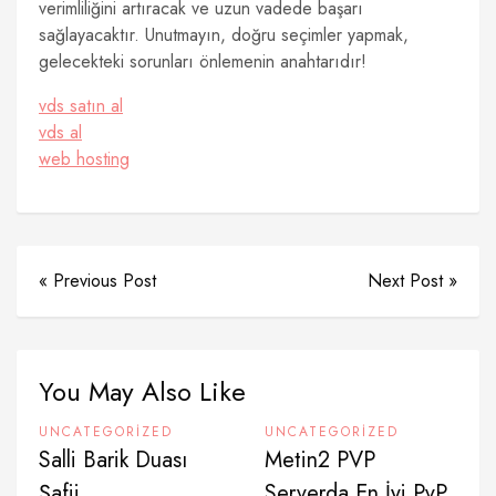
verimliliğini artıracak ve uzun vadede başarı
sağlayacaktır. Unutmayın, doğru seçimler yapmak,
gelecekteki sorunları önlemenin anahtarıdır!
vds satın al
vds al
web hosting
« Previous Post
Next Post »
You May Also Like
UNCATEGORIZED
UNCATEGORIZED
Salli Barik Duası
Metin2 PVP
Şafii
Serverda En İyi PvP