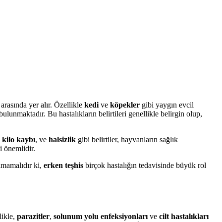
 arasında yer alır. Özellikle
kedi
ve
köpekler
gibi yaygın evcil
ulunmaktadır. Bu hastalıkların belirtileri genellikle belirgin olup,
,
kilo kaybı
, ve
halsizlik
gibi belirtiler, hayvanların sağlık
i önemlidir.
lmamalıdır ki,
erken teşhis
birçok hastalığın tedavisinde büyük rol
likle,
parazitler
,
solunum yolu enfeksiyonları
ve
cilt hastalıkları