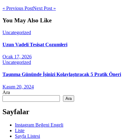
« Previous Post
Next Post »
You May Also Like
Uncategorized
Uzun Vadeli Tesisat Cozumleri
Ocak 17, 2026
Uncategorized
Taşınma Gününde İşinizi Kolaylaştıracak 5 Pratik Öneri
Kasım 20, 2024
Ara
Ara
Sayfalar
Instagram Beğeni Engeli
Liste
Sayfa Listesi