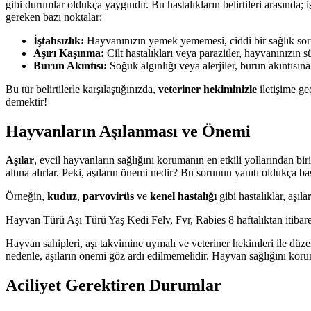
gibi durumlar oldukça yaygındır. Bu hastalıkların belirtileri arasında; iş
gereken bazı noktalar:
İştahsızlık:
Hayvanınızın yemek yememesi, ciddi bir sağlık soru
Aşırı Kaşınma:
Cilt hastalıkları veya parazitler, hayvanınızın s
Burun Akıntısı:
Soğuk algınlığı veya alerjiler, burun akıntısına 
Bu tür belirtilerle karşılaştığınızda,
veteriner hekiminizle
iletişime ge
demektir!
Hayvanların Aşılanması ve Önemi
Aşılar
, evcil hayvanların sağlığını korumanın en etkili yollarından bir
altına alırlar. Peki, aşıların önemi nedir? Bu sorunun yanıtı oldukça bas
Örneğin,
kuduz
,
parvovirüs
ve
kenel hastalığı
gibi hastalıklar, aşıl
Hayvan Türü Aşı Türü Yaş Kedi Felv, Fvr, Rabies 8 haftalıktan itibar
Hayvan sahipleri, aşı takvimine uymalı ve veteriner hekimleri ile düzen
nedenle, aşıların önemi göz ardı edilmemelidir. Hayvan sağlığını koru
Aciliyet Gerektiren Durumlar