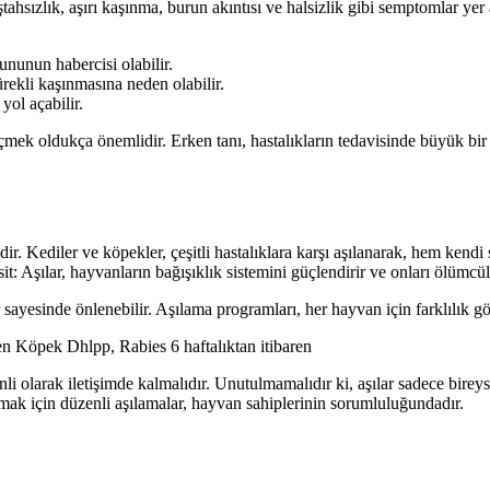
tahsızlık, aşırı kaşınma, burun akıntısı ve halsizlik gibi semptomlar yer alı
nunun habercisi olabilir.
ürekli kaşınmasına neden olabilir.
yol açabilir.
çmek oldukça önemlidir. Erken tanı, hastalıkların tedavisinde büyük bir f
idir. Kediler ve köpekler, çeşitli hastalıklara karşı aşılanarak, hem kend
it: Aşılar, hayvanların bağışıklık sistemini güçlendirir ve onları ölümcül 
ar sayesinde önlenebilir. Aşılama programları, her hayvan için farklılık gö
en Köpek Dhlpp, Rabies 6 haftalıktan itibaren
li olarak iletişimde kalmalıdır. Unutulmamalıdır ki, aşılar sadece birey
mak için düzenli aşılamalar, hayvan sahiplerinin sorumluluğundadır.