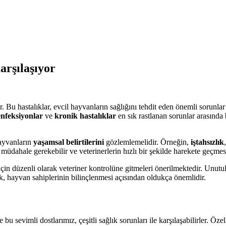
arşılaşıyor
. Bu hastalıklar, evcil hayvanların sağlığını tehdit eden önemli sorunlar
enfeksiyonlar
ve
kronik hastalıklar
en sık rastlanan sorunlar arasında b
hayvanların
yaşamsal belirtilerini
gözlemlemelidir. Örneğin,
iştahsızlık
 müdahale gerekebilir ve veterinerlerin hızlı bir şekilde harekete geçmes
için düzenli olarak veteriner kontrolüne gitmeleri önerilmektedir. Unutu
ek, hayvan sahiplerinin bilinçlenmesi açısından oldukça önemlidir.
bu sevimli dostlarımız, çeşitli sağlık sorunları ile karşılaşabilirler. Özel