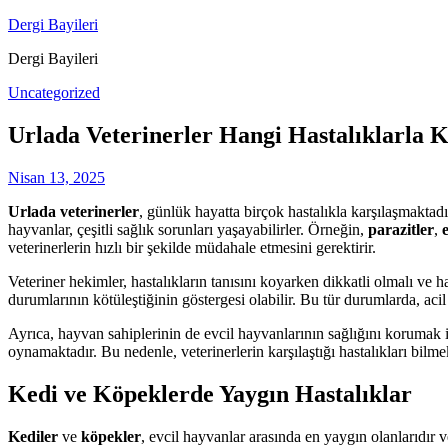
Skip
Dergi Bayileri
to
Dergi Bayileri
content
Uncategorized
Urlada Veterinerler Hangi Hastalıklarla K
Nisan 13, 2025
Urlada veterinerler
, günlük hayatta birçok hastalıkla karşılaşmaktadır
hayvanlar, çeşitli sağlık sorunları yaşayabilirler. Örneğin,
parazitler
,
veterinerlerin hızlı bir şekilde müdahale etmesini gerektirir.
Veteriner hekimler, hastalıkların tanısını koyarken dikkatli olmalı ve 
durumlarının kötüleştiğinin göstergesi olabilir. Bu tür durumlarda, acil
Ayrıca, hayvan sahiplerinin de evcil hayvanlarının sağlığını korumak 
oynamaktadır. Bu nedenle, veterinerlerin karşılaştığı hastalıkları bilm
Kedi ve Köpeklerde Yaygın Hastalıklar
Kediler
ve
köpekler
, evcil hayvanlar arasında en yaygın olanlarıdır ve 