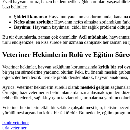
Evcil hayvanlarımız, bazen beklenmedik sağlık sorunları yaşayabilirler.
bazı belirtiler:
Şiddetli kanama:
Hayvanın yaralanması durumunda, kanama du
Nefes alma zorluğu:
Hayvanın nefes almakta zorlandığını fark e
Bayılma:
Hayvanın bayılması, ciddi bir sağlık problemi olduğun
Bu tür durumlarda, zaman çok önemlidir.
Acil müdahale
, hayvanınız
türlü endişenizde, en kısa sürede bir uzmana danışmak her zaman en i
Veteriner Hekimlerin Rolü ve Eğitim Süre
Veteriner hekimler, hayvan sağlığının korunmasında
kritik bir rol
oyn
bir yaşam sürmelerine yardımcı olurlar. Peki, bu önemli meslek grubunun
öğrenciler hem teorik hem de pratik dersler alarak, hayvan anatomisi, fi
Ayrıca, veteriner hekimlerin sürekli olarak
mesleki gelişim
sağlamaları
Örneğin, bazı veterinerler belirli alanlarda uzmanlaşmak için ileri düze
rehberlik ederek, sağlıklı yaşam tarzları oluşturmalarına yardımcı olurl
Veteriner hekimlerin etkili bir şekilde çalışabilmesi için, iletişim becer
yürütülmesi açısından kritik bir faktördür. Bu nedenle, eğitim program
izmir veteriner
urla veteriner