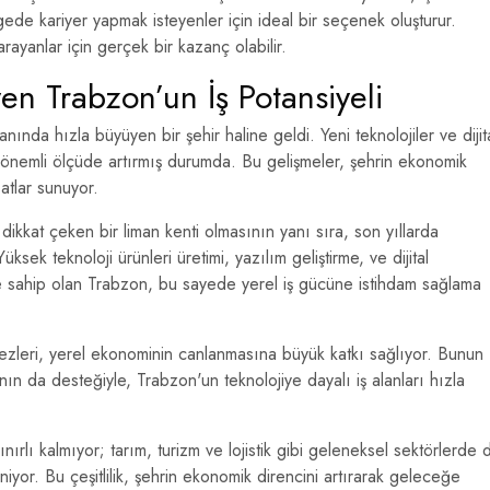
ölgede kariyer yapmak isteyenler için ideal bir seçenek oluşturur.
ayanlar için gerçek bir kazanç olabilir.
yen Trabzon’un İş Potansiyeli
nında hızla büyüyen bir şehir haline geldi. Yeni teknolojiler ve dijit
i önemli ölçüde artırmış durumda. Bu gelişmeler, şehrin ekonomik
atlar sunuyor.
ikkat çeken bir liman kenti olmasının yanı sıra, son yıllarda
üksek teknoloji ürünleri üretimi, yazılım geliştirme, ve dijital
le sahip olan Trabzon, bu sayede yerel iş gücüne istihdam sağlama
erkezleri, yerel ekonominin canlanmasına büyük katkı sağlıyor. Bunun
ının da desteğiyle, Trabzon'un teknolojiye dayalı iş alanları hızla
ınırlı kalmıyor; tarım, turizm ve lojistik gibi geleneksel sektörlerde 
leniyor. Bu çeşitlilik, şehrin ekonomik direncini artırarak geleceğe