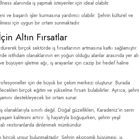
ness alanında iş yapmak isteyenler için ideal olabilir.
ni ve başarılı işler kurmasına yardımcı olabilir. Şehrin kültürel ve
rilmesi için uygun bir ortam sunmaktadır.
çin Altın Fırsatlar
ürerek birçok sektörde iş fırsatlarının artmasına katkı sağlamıştır.
hirde istihdam olanaklarının en yoğun olduğu alanlar arasında yer alı
e büyüyen işletme ağı, iş arayanlar için cazip bir hedef haline
ofesyoneller için de büyük bir çekim merkezi oluşturur. Burada
ilecekleri birçok eğitim ve yükselme fırsatı bulabilirler. Ayrıca, şehri
aşamını destekleyecek bir ortam sunar.
ş olanaklarıyla sınırlı değil. Doğal güzellikleri, Karadeniz'in serin
yaşam kalitesini artırır. İş hayatıyla boğuşurken, şehrin yeşil
lı restoranlarda dinlenmek mümkündür.
nan birçok unsur bulunmaktadır. Şehrin ekonomik büyümesi, iş