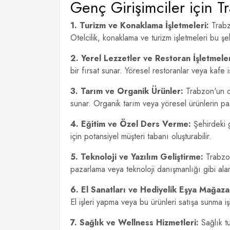
Genç Girişimciler için Tr
1. Turizm ve Konaklama İşletmeleri:
Trabzo
Otelcilik, konaklama ve turizm işletmeleri bu şe
2. Yerel Lezzetler ve Restoran İşletmeler
bir fırsat sunar. Yöresel restoranlar veya kafe işl
3. Tarım ve Organik Ürünler:
Trabzon'un doğ
sunar. Organik tarım veya yöresel ürünlerin paza
4. Eğitim ve Özel Ders Verme:
Şehirdeki g
için potansiyel müşteri tabanı oluşturabilir.
5. Teknoloji ve Yazılım Geliştirme:
Trabzon'
pazarlama veya teknoloji danışmanlığı gibi alanlar
6. El Sanatları ve Hediyelik Eşya Mağazal
El işleri yapma veya bu ürünleri satışa sunma işl
7. Sağlık ve Wellness Hizmetleri:
Sağlık tu