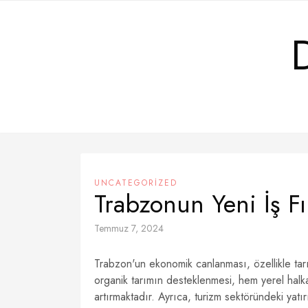
Skip
to
content
UNCATEGORIZED
Trabzonun Yeni İş Fır
Temmuz 7, 2024
Trabzon'un ekonomik canlanması, özellikle tar
organik tarımın desteklenmesi, hem yerel halka
artırmaktadır. Ayrıca, turizm sektöründeki yatırı