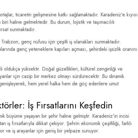
ntajlar, ticaretin gelişmesine katkı sağlamaktadır. Karadeniz'e kıyısı
 biri haline gelmektedir. Bu durum, lojistik ve taşımacılık
ırsat sunmaktadır.
Trabzon, genç nüfusu için çeşitli iş olanakları sunmaktadır.
lanlarında genç yeteneklere kapıları açması, şehirdeki işsizlik oranını
i oldukça yüksektir. Doğal güzellikleri, kültürel zenginliği ve
ayanlar için cazip bir merkez olmayı sürdürecektir. Bu dinamik
a genişleyerek, hem yerel halka hem de göç edenlere umut
rler: İş Fırsatlarını Keşfedin
k büyüme yaşayan bir şehir haline gelmiştir. Karadeniz'in incisi
n iş fırsatlarıyla dikkat çekiyor. Şehrin ekonomik çeşitliliği, farklı
or ve iş arayanlar için geniş bir yelpaze sunuyor.