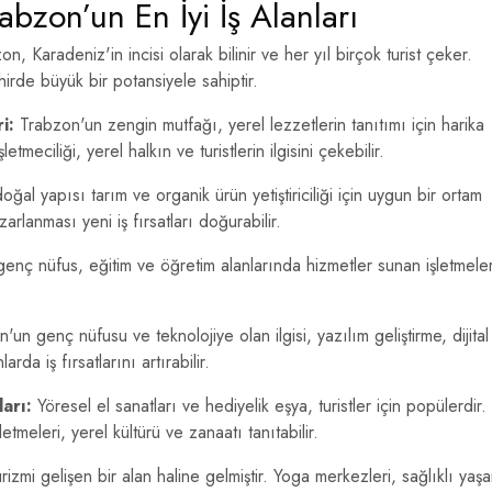
abzon’un En İyi İş Alanları
n, Karadeniz'in incisi olarak bilinir ve her yıl birçok turist çeker.
hirde büyük bir potansiyele sahiptir.
i:
Trabzon'un zengin mutfağı, yerel lezzetlerin tanıtımı için harika
etmeciliği, yerel halkın ve turistlerin ilgisini çekebilir.
al yapısı tarım ve organik ürün yetiştiriciliği için uygun bir ortam
rlanması yeni iş fırsatları doğurabilir.
enç nüfus, eğitim ve öğretim alanlarında hizmetler sunan işletmele
un genç nüfusu ve teknolojiye olan ilgisi, yazılım geliştirme, dijital
da iş fırsatlarını artırabilir.
arı:
Yöresel el sanatları ve hediyelik eşya, turistler için popülerdir.
etmeleri, yerel kültürü ve zanaatı tanıtabilir.
rizmi gelişen bir alan haline gelmiştir. Yoga merkezleri, sağlıklı yaş