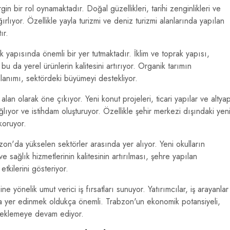
n bir rol oynamaktadır. Doğal güzellikleri, tarihi zenginlikleri ve
 ağırlıyor. Özellikle yayla turizmi ve deniz turizmi alanlarında yapılan
ır.
yapısında önemli bir yer tutmaktadır. İklim ve toprak yapısı,
e bu da yerel ürünlerin kalitesini artırıyor. Organik tarımın
llanımı, sektördeki büyümeyi destekliyor.
alan olarak öne çıkıyor. Yeni konut projeleri, ticari yapılar ve altya
ğlıyor ve istihdam oluşturuyor. Özellikle şehir merkezi dışındaki yen
 koruyor.
zon'da yükselen sektörler arasında yer alıyor. Yeni okulların
 sağlık hizmetlerinin kalitesinin artırılması, şehre yapılan
tkilerini gösteriyor.
 yönelik umut verici iş fırsatları sunuyor. Yatırımcılar, iş arayanlar
rda yer edinmek oldukça önemli. Trabzon'un ekonomik potansiyeli,
steklemeye devam ediyor.