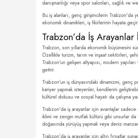
danışmanlığı veya spor salonları, sağlık ve well
Bu iş alanları, genç girişimcilerin Trabzon'da ye
ekonomik dinamikleri, iş fikirlerinin hayata geçi
Trabzon’da İş Arayanlar İ
Trabzon, son yıllarda ekonomik büyümesini sürd
Özellikle turizm, tarım ve inşaat sektörleri, şe
Trabzon'un gelişen altyapısı, modern yapıları v
getirir.
Trabzon'un iş dünyasındaki dinamizmi, genç pr
kariyer yapmak isteyenler, kendilerini geliştireb
kültürel dokusu ve sosyal hayatı da çalışma y
Trabzon'da iş arayanlar için avantajlar sadece i
iklimi ve zengin mutfak kültürü gibi unsurlar da 
doğasında yürüyüş yapmak veya deniz manzara
Trabzon'da iş arayanlar için altın fırsatlar su