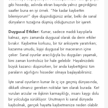
gibi hissedip, aslında ekran başında yalnız geçirdiğiniz
saatler buna en iyi örnek. “Ne kadar kaybettim
bilemiyorum!” diye düşündüğünüz anlar, belki de sanal
dünyaların tuzağına düşmüş olduğunuzun bir işareti.
Duygusal Etkiler:
Kumar, sadece maddi kayıplarla
kalmaz, aynı zamanda duygusal olarak da derin etkiler
bırakır. Kaybetme korkusu, bir tür anksiyete yaratırken;
kazanma umudu, kişiyi duygusal bir maceranın içine
çeker. Sanal oyunlar aracılığıyla bu duyguları yaşamak,
kimi zaman kontrolsüz bir hale gelebilir. Hayalinizdeki
büyük kazancı düşünürken, bir anda kaybettiğiniz tüm
paraların ağırlığını hisseder olmaya başlayabilirsiniz.
İşte sanal oyunların kumar ile iç içe geçmiş dünyasında,
dikkatli olmanız gereken noktalar tam olarak burada. Ket
vurulan arzular ve ilişkinin karmaşıklığı, insanı kaygı dolu
bir yolculuğa sürüklüyor. Unutmayın ki sanal dünyada
kaybolmak, gerçek hayatta kaybetmenize neden olabilir.