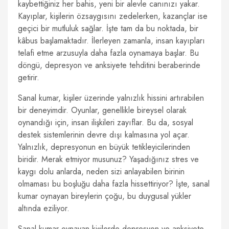
kaybettiğiniz her bahis, yeni bir alevle canınızı yakar.
Kayıplar, kişilerin özsaygısını zedelerken, kazançlar ise
geçici bir mutluluk sağlar. İşte tam da bu noktada, bir
kâbus başlamaktadır. İlerleyen zamanla, insan kayıpları
telafi etme arzusuyla daha fazla oynamaya başlar. Bu
döngü, depresyon ve anksiyete tehditini beraberinde
getirir.
Sanal kumar, kişiler üzerinde yalnızlık hissini artırabilen
bir deneyimdir. Oyunlar, genellikle bireysel olarak
oynandığı için, insan ilişkileri zayıflar. Bu da, sosyal
destek sistemlerinin devre dışı kalmasına yol açar.
Yalnızlık, depresyonun en büyük tetikleyicilerinden
biridir. Merak etmiyor musunuz? Yaşadığınız stres ve
kaygı dolu anlarda, neden sizi anlayabilen birinin
olmaması bu boşluğu daha fazla hissettiriyor? İşte, sanal
kumar oynayan bireylerin çoğu, bu duygusal yükler
altında eziliyor.
Sanal kumar oynayan kişilerde depresyon ve anksiyete