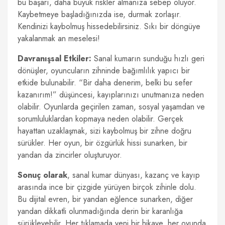
bu başarı, daha büyük riskler almanıza sebep oluyor.
Kaybetmeye başladığınızda ise, durmak zorlaşır.
Kendinizi kaybolmuş hissedebilirsiniz. Sıkı bir döngüye
yakalanmak an meselesi!
Davranışsal Etkiler:
Sanal kumarın sunduğu hızlı geri
dönüşler, oyuncuların zihninde bağımlılık yapıcı bir
etkide bulunabilir. “Bir daha denerim, belki bu sefer
kazanırım!” düşüncesi, kayıplarınızı unutmanıza neden
olabilir. Oyunlarda geçirilen zaman, sosyal yaşamdan ve
sorumluluklardan kopmaya neden olabilir. Gerçek
hayattan uzaklaşmak, sizi kaybolmuş bir zihne doğru
sürükler. Her oyun, bir özgürlük hissi sunarken, bir
yandan da zincirler oluşturuyor.
Sonuç olarak
, sanal kumar dünyası, kazanç ve kayıp
arasında ince bir çizgide yürüyen birçok zihinle dolu.
Bu dijital evren, bir yandan eğlence sunarken, diğer
yandan dikkatli olunmadığında derin bir karanlığa
sürükleyebilir. Her tıklamada yeni bir hikaye, her oyunda