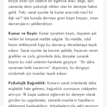
birçok insan için sadece bir eğlence aracı değil, aynı
zamanda derin psikolojik etkileri olan bir deneyim haline
geldi. Peki, sanal oyunlar ile kumar arasında nasıl bir
ilişki var? İşte burada devreye giren beyin kimyası, insan
davranışlarını şekillendiriyor.
Kumar ve Beyin:
Kumar oynarken beyin, dopamin adı
verilen bir kimyasal madde salgılar. Bu madde, ödül
hissini tetikleyerek kişiyi bu davranışı tekrarlamaya teşvik
ediyor. Sanal oyunlar da benzer şekilde, heyecan veren
grafikler ve zorlu görevlerle dolu dünyalar sunarak
beynin bu ödül sistemini harekete geçiriyor. “Bir daha
oynarsam belki kazanırım” düşüncesi, bu döngüyü
sürdürmek için insanları teşvik ediyor.
Psikolojik Bağımlılık:
Kumarın sanal ortamlarda daha
erişilebilir hale gelmesi, bağımlılık sorununun ciddiyetini
artırıyor. İlk başta sadece eğlenceli bir deneyim olarak
görülen bu uygulamalar, zamanla insanların hayatlarını
etkilemeye başlayabiliyor. Arkadaşlarınızla vakit geçiriyor