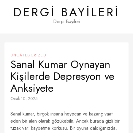
Skip
DERGI BAYILERI
to
content
Dergi Bayileri
UNCATEGORIZED
Sanal Kumar Oynayan
Kişilerde Depresyon ve
Anksiyete
Ocak 10, 2025
Sanal kumar, birçok insana heyecan ve kazanç vaat
eden bir alan olarak gözükebilir. Ancak burada gizli bir
tuzak var: kaybetme korkusu. Bir oyuna daldığınızda,