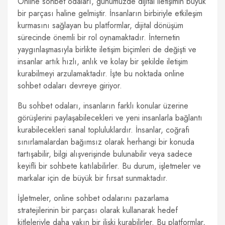
Online sohbet odaları, günümüzde dijital iletişimin büyük
bir parçası haline gelmiştir. İnsanların birbiriyle etkileşim
kurmasını sağlayan bu platformlar, dijital dönüşüm
sürecinde önemli bir rol oynamaktadır. İnternetin
yaygınlaşmasıyla birlikte iletişim biçimleri de değişti ve
insanlar artık hızlı, anlık ve kolay bir şekilde iletişim
kurabilmeyi arzulamaktadır. İşte bu noktada online
sohbet odaları devreye giriyor.
Bu sohbet odaları, insanların farklı konular üzerine
görüşlerini paylaşabilecekleri ve yeni insanlarla bağlantı
kurabilecekleri sanal topluluklardır. İnsanlar, coğrafi
sınırlamalardan bağımsız olarak herhangi bir konuda
tartışabilir, bilgi alışverişinde bulunabilir veya sadece
keyifli bir sohbete katılabilirler. Bu durum, işletmeler ve
markalar için de büyük bir fırsat sunmaktadır.
İşletmeler, online sohbet odalarını pazarlama
stratejilerinin bir parçası olarak kullanarak hedef
kitleleriyle daha yakın bir ilişki kurabilirler. Bu platformlar,