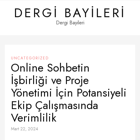
Skip
DERGI BAYILERI
to
content
Dergi Bayileri
UNCATEGORIZED
Online Sohbetin
İşbirliği ve Proje
Yönetimi İçin Potansiyeli
Ekip Çalışmasında
Verimlilik
Mart 22, 2024