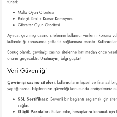
türleri:
Malta Oyun Otoritesi
Birleşik Krallık Kumar Komisyonu
Gibraltar Oyun Otoritesi
Ayrıca, çevrimiçi casino sitelerinin kullanıcı verilerini koruma
kullanıldığı konusunda şeffaflık sağlanması esastır. Kullanıcılar
Sonuç olarak, çevrimiçi casino sitelerine katılmadan önce yasal 
önüne geçecektir. Unutmayın, bilgi güçtür!
Veri Güvenliği
Çevrimiçi casino siteleri
, kullanıcıların kişisel ve finansal b
yaptığınızda, bilgilerinizin güvenliği konusunda endişeleriniz ola
SSL Sertifikası:
Güvenli bir bağlantı sağlamak için siteni
sağlar.
Güçlü Parolalar:
Kullanıcılar, hesaplarını korumak için k