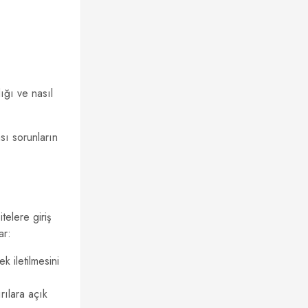
ığı ve nasıl
sı sorunların
itelere giriş
ar:
k iletilmesini
rılara açık