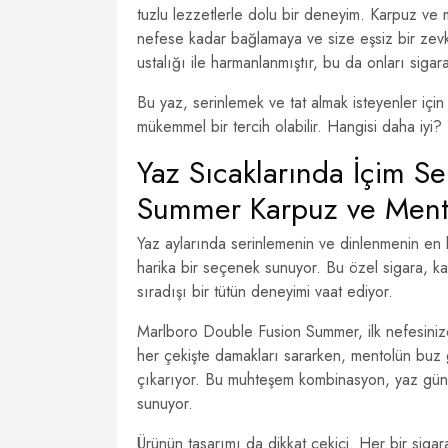
tuzlu lezzetlerle dolu bir deneyim. Karpuz ve m
nefese kadar bağlamaya ve size eşsiz bir zev
ustalığı ile harmanlanmıştır, bu da onları sigar
Bu yaz, serinlemek ve tat almak isteyenler iç
mükemmel bir tercih olabilir. Hangisi daha iyi?
Yaz Sıcaklarında İçim Se
Summer Karpuz ve Mento
Yaz aylarında serinlemenin ve dinlenmenin en 
harika bir seçenek sunuyor. Bu özel sigara, 
sıradışı bir tütün deneyimi vaat ediyor.
Marlboro Double Fusion Summer, ilk nefesinizden
her çekişte damakları sararken, mentolün buz gi
çıkarıyor. Bu muhteşem kombinasyon, yaz günle
sunuyor.
Ürünün tasarımı da dikkat çekici. Her bir sigara,