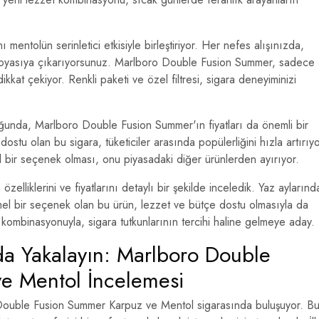
 mentolün serinletici etkisiyle birleştiriyor. Her nefes alışınızda,
i doyasıya çıkarıyorsunuz. Marlboro Double Fusion Summer, sadece
kkat çekiyor. Renkli paketi ve özel filtresi, sigara deneyiminizi
nda, Marlboro Double Fusion Summer'ın fiyatları da önemli bir
ostu olan bu sigara, tüketiciler arasında popülerliğini hızla artırıyo
bir seçenek olması, onu piyasadaki diğer ürünlerden ayırıyor.
liklerini ve fiyatlarını detaylı bir şekilde inceledik. Yaz aylarınd
mmel bir seçenek olan bu ürün, lezzet ve bütçe dostu olmasıyla da
 kombinasyonuyla, sigara tutkunlarının tercihi haline gelmeye aday.
ada Yakalayın: Marlboro Double
e Mentol İncelemesi
 Double Fusion Summer Karpuz ve Mentol sigarasında buluşuyor. B