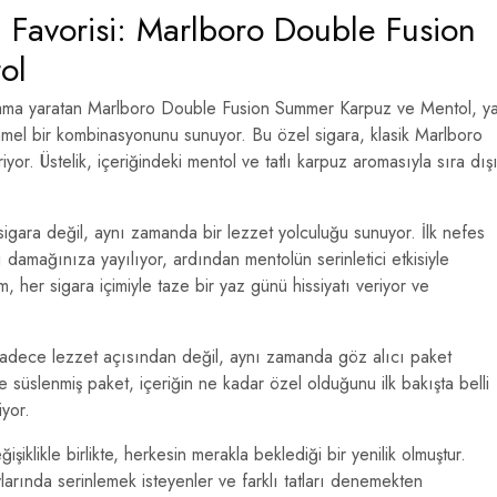
i Favorisi: Marlboro Double Fusion
ol
atlama yaratan Marlboro Double Fusion Summer Karpuz ve Mentol, y
mel bir kombinasyonunu sunuyor. Bu özel sigara, klasik Marlboro
riyor. Üstelik, içeriğindeki mentol ve tatlı karpuz aromasıyla sıra dış
gara değil, aynı zamanda bir lezzet yolculuğu sunuyor. İlk nefes
 damağınıza yayılıyor, ardından mentolün serinletici etkisiyle
ım, her sigara içimiyle taze bir yaz günü hissiyatı veriyor ve
adece lezzet açısından değil, aynı zamanda göz alıcı paket
le süslenmiş paket, içeriğin ne kadar özel olduğunu ilk bakışta belli
iyor.
şiklikle birlikte, herkesin merakla beklediği bir yenilik olmuştur.
rında serinlemek isteyenler ve farklı tatları denemekten