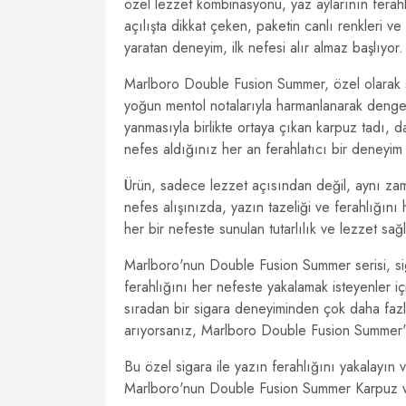
özel lezzet kombinasyonu, yaz aylarının ferahla
açılışta dikkat çeken, paketin canlı renkleri ve
yaratan deneyim, ilk nefesi alır almaz başlıyor.
Marlboro Double Fusion Summer, özel olarak seç
yoğun mentol notalarıyla harmanlanarak dengele
yanmasıyla birlikte ortaya çıkan karpuz tadı, dam
nefes aldığınız her an ferahlatıcı bir deneyim
Ürün, sadece lezzet açısından değil, aynı za
nefes alışınızda, yazın tazeliği ve ferahlığını h
her bir nefeste sunulan tutarlılık ve lezzet sağl
Marlboro'nun Double Fusion Summer serisi, sig
ferahlığını her nefeste yakalamak isteyenler i
sıradan bir sigara deneyiminden çok daha fazl
arıyorsanız, Marlboro Double Fusion Summer
Bu özel sigara ile yazın ferahlığını yakalayın 
Marlboro'nun Double Fusion Summer Karpuz ve M