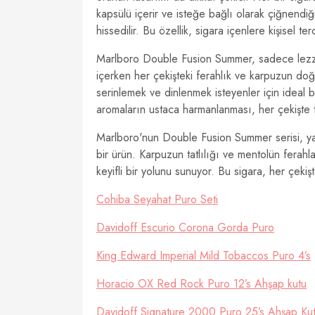
kapsülü içerir ve isteğe bağlı olarak çiğnendi
hissedilir. Bu özellik, sigara içenlere kişisel t
Marlboro Double Fusion Summer, sadece lezzet
içerken her çekişteki ferahlık ve karpuzun doğa
serinlemek ve dinlenmek isteyenler için ideal b
aromaların ustaca harmanlanması, her çekişte t
Marlboro'nun Double Fusion Summer serisi, yaz
bir ürün. Karpuzun tatlılığı ve mentolün ferahla
keyifli bir yolunu sunuyor. Bu sigara, her çekişt
Cohiba Seyahat Puro Seti
Davidoff Escurio Corona Gorda Puro
King Edward Imperial Mild Tobaccos Puro 4’s
Horacio OX Red Rock Puro 12’s Ahşap kutu
Davidoff Signature 2000 Puro 25’s Ahşap Ku