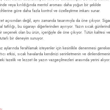
ğinde veya kırıldığında mentol aroması daha yoğun bir şekilde
ercihlerine göre daha fazla kontrol ve özelleştirme imkanı sunar.
 açısından değil, aynı zamanda tasarımıyla da öne çıkıyor. Siga
l tatlılığı, bu sigarayı diğerlerinden ayırıyor. Yazın sıcak günlerin
ir seçenek olan bu ürün, içeriğiyle de öne çıkıyor. Tütün kalitesi v
utarlı bir deneyim sunuyor.
 aylarında ferahlamak isteyenler için kesinlikle denenmesi gereke
tıcı etkisi, sıcak havalarda kendinizi serinletmenin ve dinlendirmeni
eki tazelik ve lezzet ile yazın vazgeçilmezleri arasında yerini alıyor
tu