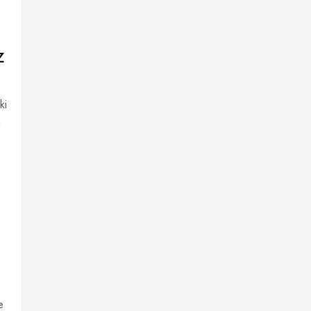
z
ki
n
e