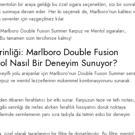
entolün bir araya geldiği bu özel sigara seçenekleri, sizi bir sonra
k sunmaya devam eder. Her iki seçenek de, Marlboro'nun kalitesi 
a sevenler için vazgeçilmez kılar.
in Marlboro Double Fusion Summer Karpuz ve Mentol sigaraları,
 Bu tamamen sizin tercihinize kalmış!
rinliği: Marlboro Double Fusion
l Nasıl Bir Deneyim Sunuyor?
keyifli yolu arayanlar için Marlboro'nun Double Fusion Summer seris
karpuz ve mentol lezzetlerinin mükemmel kombinasyonunu sunarak
 itibaren ferahlatıcı bir etki sunar. Karpuzun taze ve tatlı notası
bi serinliği de nefes alırken ferahlık hissiyatını doruk noktaya
rinde serinlemenin yanı sıra tadıyla da tatmin edici bir deneyim
 özel olarak tasarlanmış bir filtre ile donatılmıştır. Bu filtre, mentol