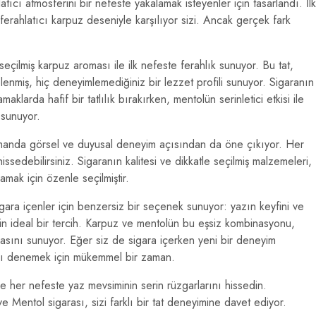
tıcı atmosferini bir nefeste yakalamak isteyenler için tasarlandı. İlk
 ferahlatıcı karpuz deseniyle karşılıyor sizi. Ancak gerçek fark
ilmiş karpuz aroması ile ilk nefeste ferahlık sunuyor. Bu tat,
nmiş, hiç deneyimlemediğiniz bir lezzet profili sunuyor. Sigaranın
aklarda hafif bir tatlılık bırakırken, mentolün serinletici etkisi ile
 sunuyor.
manda görsel ve duyusal deneyim açısından da öne çıkıyor. Her
issedebilirsiniz. Sigaranın kalitesi ve dikkatle seçilmiş malzemeleri,
amak için özenle seçilmiştir.
ara içenler için benzersiz bir seçenek sunuyor: yazın keyfini ve
çin ideal bir tercih. Karpuz ve mentolün bu eşsiz kombinasyonu,
asını sunuyor. Eğer siz de sigara içerken yeni bir deneyim
'ı denemek için mükemmel bir zaman.
ve her nefeste yaz mevsiminin serin rüzgarlarını hissedin.
entol sigarası, sizi farklı bir tat deneyimine davet ediyor.