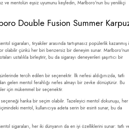
rpuz ve mentolün eşsiz uyumunu keşfedin, Marlboro'nun bu yenilikçi
rlboro Double Fusion Summer Karpu
ı
 sigaraları, tiryakiler arasında tartışmasız popülerlik kazanmış i
or olabilir çünkü her biri benzersiz bir deneyim sunar. Marlboro'nu
taları ustalıkla birleştirir, bu da sigarayı deneyenleri şaşırtıcı bir
ünlerinde tercih edilen bir seçenektir. İlk nefesi aldığınızda, tatlı
n gelen mentol ferahlığı nefes almayı bir zevke dönüştürür. Bu
ler için mükemmel bir seçenektir.
 seçeneği harika bir seçim olabilir. Tazeleyici mentol dokunuşu, her
içimindeki mentol, kullanıcıya adeta serin bir esinti sunar, bu da
 sigaraları, her iki dünyanın da en iyi özelliklerini sunar: tatlı v