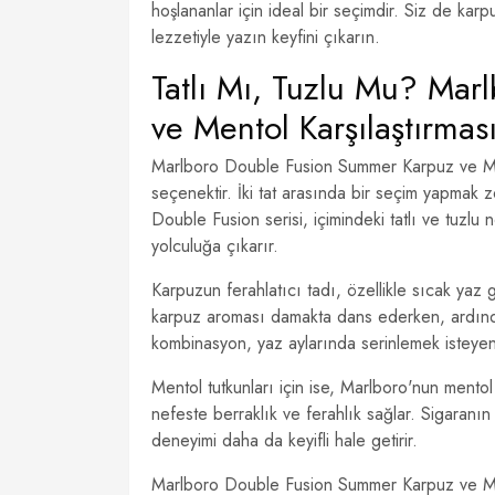
hoşlananlar için ideal bir seçimdir. Siz de ka
lezzetiyle yazın keyfini çıkarın.
Tatlı Mı, Tuzlu Mu? Ma
ve Mentol Karşılaştırmas
Marlboro Double Fusion Summer Karpuz ve Mentol
seçenektir. İki tat arasında bir seçim yapmak z
Double Fusion serisi, içimindeki tatlı ve tuzlu no
yolculuğa çıkarır.
Karpuzun ferahlatıcı tadı, özellikle sıcak yaz g
karpuz aroması damakta dans ederken, ardında
kombinasyon, yaz aylarında serinlemek isteyen
Mentol tutkunları için ise, Marlboro'nun mentol
nefeste berraklık ve ferahlık sağlar. Sigaranın 
deneyimi daha da keyifli hale getirir.
Marlboro Double Fusion Summer Karpuz ve Mentol