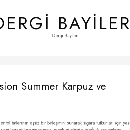
DERGI BAYILER
Dergi Bayileri
usion Summer Karpuz ve
 tatlarının eşsiz bir birleşimini sunarak sigara tutkunları için yaz
u yeni lezzet kombinasyonu, sıcak günlerde ferahlık arayanların