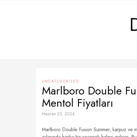
Skip
to
content
UNCATEGORIZED
Marlboro Double F
Mentol Fiyatları
Haziran 23, 2024
Marlboro Double Fusion Summer, karpuz ve mentol
aylarında harika bir seçenek haline geliyor. B