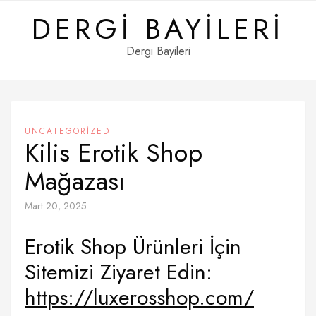
Skip
DERGI BAYILERI
to
content
Dergi Bayileri
UNCATEGORIZED
Kilis Erotik Shop
Mağazası
Mart 20, 2025
Erotik Shop Ürünleri İçin
Sitemizi Ziyaret Edin:
https://luxerosshop.com/