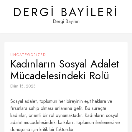
Skip
DERGI BAYILERI
to
content
Dergi Bayileri
UNCATEGORIZED
Kadınların Sosyal Adalet
Mücadelesindeki Rolü
Ekim 15, 2023
Sosyal adalet, toplumun her bireyinin eşit haklara ve
fırsatlara sahip olması anlamına gelir. Bu süreçte
kadınlar, önemli bir rol oynamaktadır. Kadınların sosyal
adalet mücadelesindeki katkıları, toplumun ilerlemesi ve
dönüşümü için kritik bir faktördür.