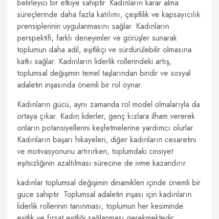
belirleyici bir etkiye sahiptir. Kadınların karar alma
süreçlerinde daha fazla katılımı, çeşitlilik ve kapsayıcılık
prensiplerinin uygulanmasını sağlar. Kadınların
perspektifi, farklı deneyimler ve görüşler sunarak
toplumun daha adil, eşitlikçi ve sürdürülebilir olmasına
katkı sağlar. Kadınların liderlik rollerindeki artış,
toplumsal değişimin temel taşlarından biridir ve sosyal
adaletin inşasında önemli bir rol oynar.
Kadınların gücü, aynı zamanda rol model olmalarıyla da
ortaya çıkar. Kadın liderler, genç kızlara ilham vererek
onların potansiyellerini keşfetmelerine yardımcı olurlar.
Kadınların başarı hikayeleri, diğer kadınların cesaretini
ve motivasyonunu artırırken, toplumdaki cinsiyet
eşitsizliğinin azaltılması sürecine de ivme kazandırır.
kadınlar toplumsal değişimin dinamikleri içinde önemli bir
güce sahiptir. Toplumsal adaletin inşası için kadınların
liderlik rollerinin tanınması, toplumun her kesiminde
eşitlik ve fırsat eşitliği sağlanması gerekmektedir.