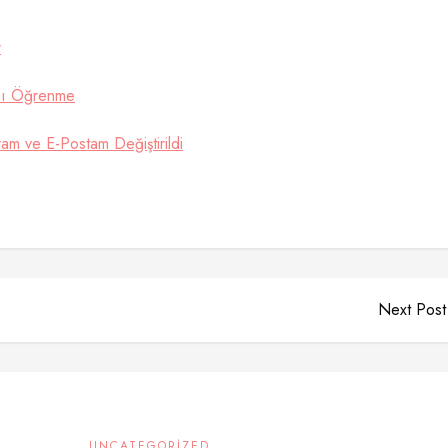
r
ını Öğrenme
m ve E-Postam Değiştirildi
Next Post
UNCATEGORIZED