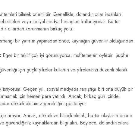
ntemleri bilmek önemlidir. Genellikle, dolandırıcılar insanları
b siteleri veya sosyal medya hesapları kullanıyorlar. Bu tür
ndırıcılardan korunmanın birkaç yolu:
hangi bir yatırım yapmadan önce, kaynağın güvenilir olduğundan
:
Eğer bir teklif çok iyi görünüyorsa, muhtemelen öyledir. Şüphe
venliği için güçlü şifreler kullanın ve şifrelerinizi düzenli olarak
k istiyorum. Geçen yıl, sosyal medyada tanıştığı biri ona büyük bir
açırmamak için hemen para yatırdı. Ancak, birkaç gün içinde
kadar dikkatli olmamız gerektiğini gösteriyor.
çe artıyor. Ancak, dikkatli ve bilinçli olmak, bu tür olayların önüne
e güvendiğiniz kaynaklardan bilgi alın. Böylece, dolandırıcılara