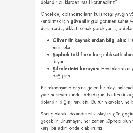
dolandırıcılıklardan nasıl korunabiliriz?
Öncelikle, dolandırıcıların kullandığı yaygın yö
kandırmak için
güvenilir
gibi görünen sahte we
durumlarda, dikkatli olmak gerekiyor. İşte dola
Güvenilir kaynaklardan bilgi alın:
Her
emin olun.
Şüpheli tekliflere karşı dikkatli olun
duyun!
Şifrelerinizi koruyun:
Hesaplarınızın gü
değiştirin.
Bir arkadaşımın başına gelen bir olayı anlatma
yatırım fırsatı sundu. Arkadaşım, bu fırsatı k
dolandırıldığını fark etti. Bu tür hikayeler, ne 
Sonuç olarak, dolandırıcılık olayları gün geçtik
geçebilir. Unutmayın, her zaman şüpheci olun v
karşı bir adım önde olabilirsiniz.