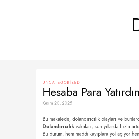
Skip
to
content
UNCATEGORIZED
Hesaba Para Yatırdı
Kasım 20, 2025
Bu makalede, dolandırıcılık olayları ve bunlard
Dolandırıcılık
vakaları, son yıllarda hızla art
Bu durum, hem maddi kayıplara yol açıyor hem de