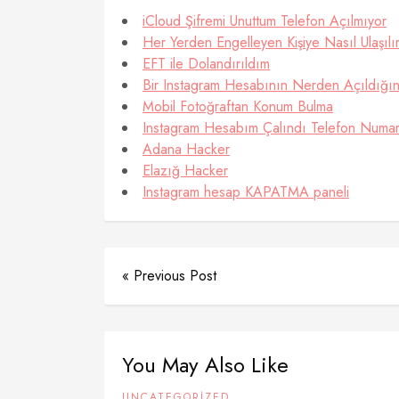
iCloud Şifremi Unuttum Telefon Açılmıyor
Her Yerden Engelleyen Kişiye Nasıl Ulaşılı
EFT ile Dolandırıldım
Bir Instagram Hesabının Nerden Açıldığ
Mobil Fotoğraftan Konum Bulma
Instagram Hesabım Çalındı Telefon Numara
Adana Hacker
Elazığ Hacker
Instagram hesap KAPATMA paneli
« Previous Post
You May Also Like
UNCATEGORIZED