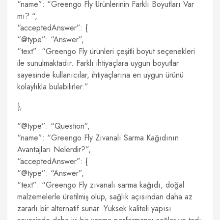
“name”: “Greengo Fly Ürünlerinin Farklı Boyutları Var
mı? “,
“acceptedAnswer”: {
“@type”: “Answer”,
“text”: “Greengo Fly ürünleri çeşitli boyut seçenekleri
ile sunulmaktadır. Farklı ihtiyaçlara uygun boyutlar
sayesinde kullanıcılar, ihtiyaçlarına en uygun ürünü
kolaylıkla bulabilirler.”
},
“@type”: “Question”,
“name”: “Greengo Fly Zıvanalı Sarma Kağıdının
Avantajları Nelerdir?”,
“acceptedAnswer”: {
“@type”: “Answer”,
“text”: “Greengo Fly zıvanalı sarma kağıdı, doğal
malzemelerle üretilmiş olup, sağlık açısından daha az
zararlı bir alternatif sunar. Yüksek kaliteli yapısı