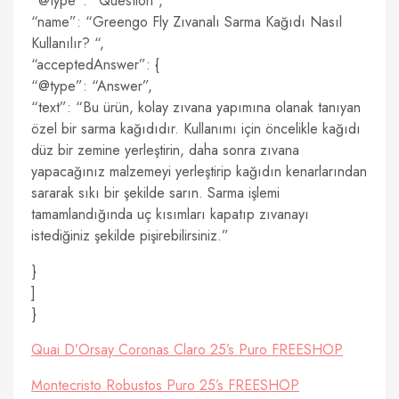
“@type”: “Question”,
“name”: “Greengo Fly Zıvanalı Sarma Kağıdı Nasıl
Kullanılır? “,
“acceptedAnswer”: {
“@type”: “Answer”,
“text”: “Bu ürün, kolay zıvana yapımına olanak tanıyan
özel bir sarma kağıdıdır. Kullanımı için öncelikle kağıdı
düz bir zemine yerleştirin, daha sonra zıvana
yapacağınız malzemeyi yerleştirip kağıdın kenarlarından
sararak sıkı bir şekilde sarın. Sarma işlemi
tamamlandığında uç kısımları kapatıp zıvanayı
istediğiniz şekilde pişirebilirsiniz.”
}
]
}
Quai D’Orsay Coronas Claro 25’s Puro FREESHOP
Montecristo Robustos Puro 25’s FREESHOP