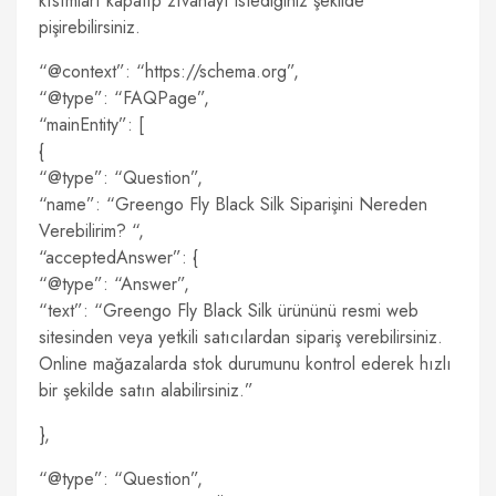
kısımları kapatıp zıvanayı istediğiniz şekilde
pişirebilirsiniz.
“@context”: “https://schema.org”,
“@type”: “FAQPage”,
“mainEntity”: [
{
“@type”: “Question”,
“name”: “Greengo Fly Black Silk Siparişini Nereden
Verebilirim? “,
“acceptedAnswer”: {
“@type”: “Answer”,
“text”: “Greengo Fly Black Silk ürününü resmi web
sitesinden veya yetkili satıcılardan sipariş verebilirsiniz.
Online mağazalarda stok durumunu kontrol ederek hızlı
bir şekilde satın alabilirsiniz.”
},
“@type”: “Question”,