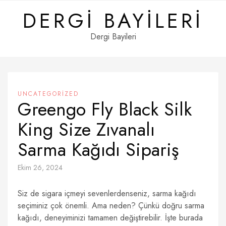
Skip
DERGI BAYILERI
to
content
Dergi Bayileri
UNCATEGORIZED
Greengo Fly Black Silk
King Size Zıvanalı
Sarma Kağıdı Sipariş
Ekim 26, 2024
Siz de sigara içmeyi sevenlerdenseniz, sarma kağıdı
seçiminiz çok önemli. Ama neden? Çünkü doğru sarma
kağıdı, deneyiminizi tamamen değiştirebilir. İşte burada