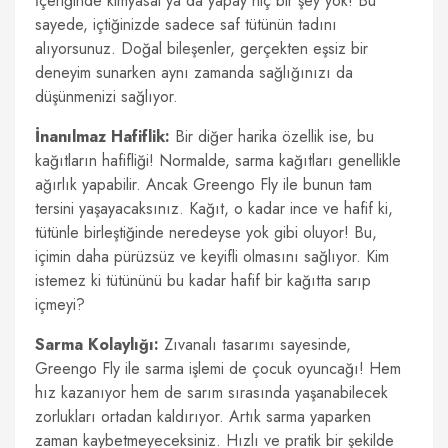
İçeriğinde kimyasal ya da yapay hiç bir şey yok! Bu
sayede, içtiğinizde sadece saf tütünün tadını
alıyorsunuz. Doğal bileşenler, gerçekten eşsiz bir
deneyim sunarken aynı zamanda sağlığınızı da
düşünmenizi sağlıyor.
İnanılmaz Hafiflik:
Bir diğer harika özellik ise, bu
kağıtların hafifliği! Normalde, sarma kağıtları genellikle
ağırlık yapabilir. Ancak Greengo Fly ile bunun tam
tersini yaşayacaksınız. Kağıt, o kadar ince ve hafif ki,
tütünle birleştiğinde neredeyse yok gibi oluyor! Bu,
içimin daha pürüzsüz ve keyifli olmasını sağlıyor. Kim
istemez ki tütününü bu kadar hafif bir kağıtta sarıp
içmeyi?
Sarma Kolaylığı:
Zıvanalı tasarımı sayesinde,
Greengo Fly ile sarma işlemi de çocuk oyuncağı! Hem
hız kazanıyor hem de sarım sırasında yaşanabilecek
zorlukları ortadan kaldırıyor. Artık sarma yaparken
zaman kaybetmeyeceksiniz. Hızlı ve pratik bir şekilde