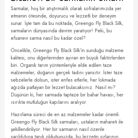
Sarmalar, hoş bir atıştırmalık olarak sofralarımızda yer
etmenin ötesinde, doyurucu ve lezzetli bir deneyim
sunar. İşte tam da bu noktada, Greengo Fly Black Silk,
sarmaların dünyasında devrim yaratıyor! Peki, bu
efsanevi sarma nasıl bu kadar özel?
Öncelikle, Greengo Fly Black Silk’in sunduğu malzeme
kalitesi, onu diğerlerinden ayıran en büyük faktörlerden
biri. Organik tarım yöntemleriyle elde edilen taze
malzemeler, doğanın gerçek tadını yansıtır. İster taze
sebzelerle dolsun, ister enfes etlerle; her lokmada
ağızda patlayan bir lezzet bulacaksınız. Nasıl mı?
Düşünün ki, her sarmada taptaze bir bahar havası, her
ısırıkta mutluluğun kapılarını aralıyor.
Hazırlama süreci de en az malzemeler kadar önemli.
Greengo Fly Black Silk sarmaları, ustaların mahareti ile
şekillendiriliyor. Her bir sarmanın nasıl özenle
sarıldığına tanık olduğunuzda, bu lezzetin sırlarının