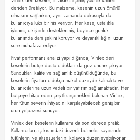
Vinlex deri keseler, titizlikle seçilmiş yüksek kaliteli
deriden üretiliyor. Bu malzeme, kesenin uzun ömürlü
olmasını sağlarken, aynı zamanda dokusuyla da
kullanıcıya lüks bir his veriyor. Her kese, ustalıkla
işlenmiş dikişlerle desteklenmiş, böylece günlük
kullanımda dahi şeklini koruyor ve dayanıklılığını uzun
süre muhafaza ediyor.
Fiyat performans analizi yapıldığında, Vinlex deri
keselerin bütçe dostu oldukları da göz önüne çıkıyor.
Sundukları kalite ve sağlamlık düşünüldüğünde, bu
keselerin fiyatları oldukça makul düzeyde kalmakta ve
kullanıcılarına uzun vadeli bir yatırım sağlamaktadır. Her
bütçeye hitap eden çeşitli seçenekleri bulunan Vinlex,
her tütün severin ihtiyacını karşılayabilecek geniş bir
ürün yelpazesi sunuyor.
Vinlex deri keselerin kullanımı da son derece pratik.
Kullanıcıları, iç kısımdaki düzenli bölmeler sayesinde
tütünlerini ve aksesuarlarını kolayca düzenleyebiliyorlar.