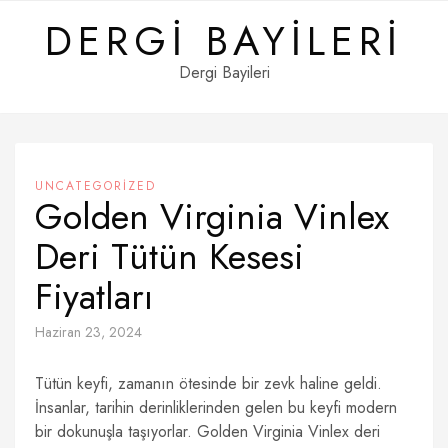
Skip
DERGI BAYILERI
to
content
Dergi Bayileri
UNCATEGORIZED
Golden Virginia Vinlex
Deri Tütün Kesesi
Fiyatları
Haziran 23, 2024
Tütün keyfi, zamanın ötesinde bir zevk haline geldi.
İnsanlar, tarihin derinliklerinden gelen bu keyfi modern
bir dokunuşla taşıyorlar. Golden Virginia Vinlex deri