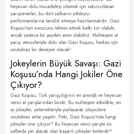
heyecan dolu mücadeleyi izlemek için sabırsızlanan
yarışseverler, bu dört safkanın etkileyici
performanslarına tanıklık etmeye hazırlanmalıdır. Gazi
Koşusu'nun sonucunu tahmin etmek belki zor olabilir,
ancak sadece bir şeyden emin olabiliriz: Muhteşem at
yarışı atmosferiyle dolu olan Gazi Koşusu, herkes için
unutulmaz bir deneyim olacak!
Jokeylerin Büyük Savaşı: Gazi
Koşusu’nda Hangi Jokiler Öne
Çıkıyor?
Gazi Koşusu, Türk yarışçılığının en prestijli ve heyecan
verici at yarışlarından biridir. Bu muhteşem etkinlikte, en
iyi jokeyler, yetenekleriyle parlayarak izleyicilere
unutulmaz anlar yaşatır. Peki, Gazi Koşusu'nda hangi
jokeyler öne çıkıyor? Bu heyecan verici yarışta ön
saflarda yer alacak olan başarılı jokeyler kimlerdir?