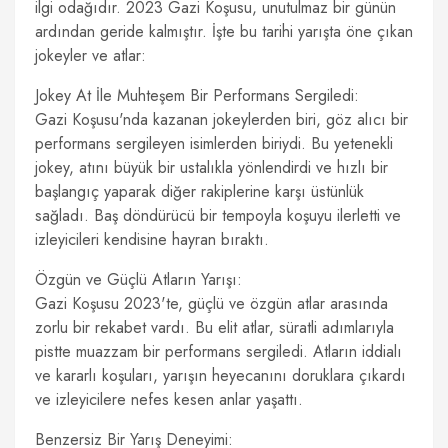
ilgi odağıdır. 2023 Gazi Koşusu, unutulmaz bir günün
ardından geride kalmıştır. İşte bu tarihi yarışta öne çıkan
jokeyler ve atlar:
Jokey At İle Muhteşem Bir Performans Sergiledi:
Gazi Koşusu'nda kazanan jokeylerden biri, göz alıcı bir
performans sergileyen isimlerden biriydi. Bu yetenekli
jokey, atını büyük bir ustalıkla yönlendirdi ve hızlı bir
başlangıç yaparak diğer rakiplerine karşı üstünlük
sağladı. Baş döndürücü bir tempoyla koşuyu ilerletti ve
izleyicileri kendisine hayran bıraktı.
Özgün ve Güçlü Atların Yarışı:
Gazi Koşusu 2023'te, güçlü ve özgün atlar arasında
zorlu bir rekabet vardı. Bu elit atlar, süratli adımlarıyla
pistte muazzam bir performans sergiledi. Atların iddialı
ve kararlı koşuları, yarışın heyecanını doruklara çıkardı
ve izleyicilere nefes kesen anlar yaşattı.
Benzersiz Bir Yarış Deneyimi: