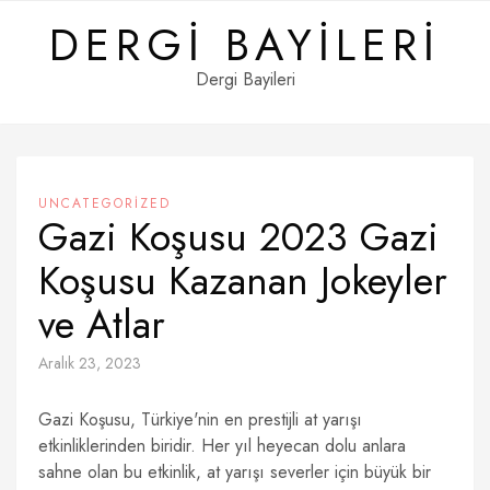
Skip
DERGI BAYILERI
to
content
Dergi Bayileri
UNCATEGORIZED
Gazi Koşusu 2023 Gazi
Koşusu Kazanan Jokeyler
ve Atlar
Aralık 23, 2023
Gazi Koşusu, Türkiye'nin en prestijli at yarışı
etkinliklerinden biridir. Her yıl heyecan dolu anlara
sahne olan bu etkinlik, at yarışı severler için büyük bir