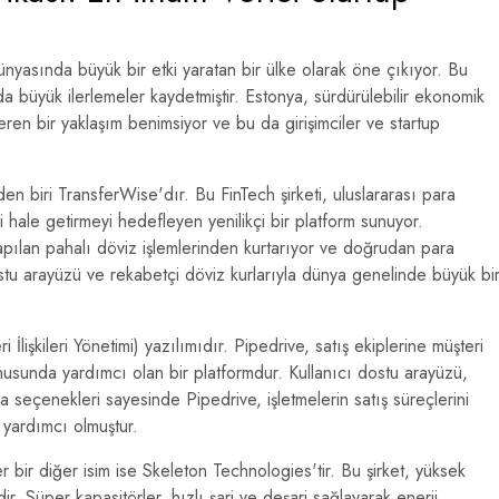
nyasında büyük bir etki yaratan bir ülke olarak öne çıkıyor. Bu
ında büyük ilerlemeler kaydetmiştir. Estonya, sürdürülebilir ekonomik
en bir yaklaşım benimsiyor ve bu da girişimciler ve startup
nden biri TransferWise'dır. Bu FinTech şirketi, uluslararası para
i hale getirmeyi hedefleyen yenilikçi bir platform sunuyor.
yapılan pahalı döviz işlemlerinden kurtarıyor ve doğrudan para
stu arayüzü ve rekabetçi döviz kurlarıyla dünya genelinde büyük bi
İlişkileri Yönetimi) yazılımıdır. Pipedrive, satış ekiplerine müşteri
konusunda yardımcı olan bir platformdur. Kullanıcı dostu arayüzü,
ama seçenekleri sayesinde Pipedrive, işletmelerin satış süreçlerini
a yardımcı olmuştur.
r bir diğer isim ise Skeleton Technologies'tir. Bu şirket, yüksek
r. Süper kapasitörler, hızlı şarj ve deşarj sağlayarak enerji