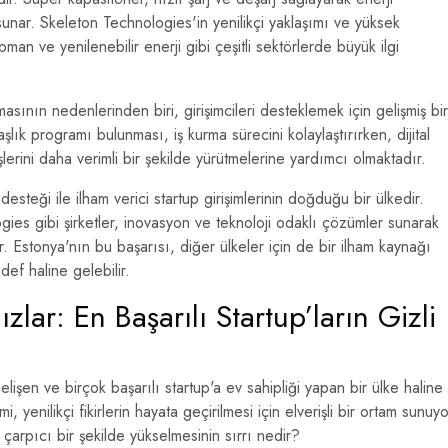
sunar. Skeleton Technologies'in yenilikçi yaklaşımı ve yüksek
man ve yenilenebilir enerji gibi çeşitli sektörlerde büyük ilgi
masının nedenlerinden biri, girişimcileri desteklemek için gelişmiş bir
şlık programı bulunması, iş kurma sürecini kolaylaştırırken, dijital
işlerini daha verimli bir şekilde yürütmelerine yardımcı olmaktadır.
 desteği ile ilham verici startup girişimlerinin doğduğu bir ülkedir.
es gibi şirketler, inovasyon ve teknoloji odaklı çözümler sunarak
r. Estonya'nın bu başarısı, diğer ülkeler için de bir ilham kaynağı
edef haline gelebilir.
zlar: En Başarılı Startup’ların Gizli
elişen ve birçok başarılı startup'a ev sahipliği yapan bir ülke haline
i, yenilikçi fikirlerin hayata geçirilmesi için elverişli bir ortam sunuyo
 çarpıcı bir şekilde yükselmesinin sırrı nedir?