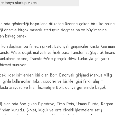
estonya startup vizesi
lanında gösterdiği başarılarla dikkatleri üzerine çeken bir ülke haline
diği önemle birçok başarılı startup'ın doğmasına ve büyümesine
ren birkaç örnek:
kolaylaştıran bu fintech şirketi, Estonyalı girişimciler Kristo Käärma
ansferWise, düşük maliyetli ve hızlı para transferi sağlayarak finans
nkaların aksine, TransferWise gerçek döviz kurlarıyla çalışarak
r hizmet sunuyor.
eki lider isimlerden biri olan Bolt, Estonyalı girişimci Markus Villig
ıyla kullanıcıları taksi, scooter ve bisiklet gibi farklı ulaşım
 dostu arayüzü ve hızlı hizmetiyle Bolt, dünya genelinde birçok
(CRM) alanında öne çıkan Pipedrive, Timo Rein, Urmas Purde, Ragnar
ndan kuruldu. Şirket, küçük ve orta ölçekli işletmelere satış