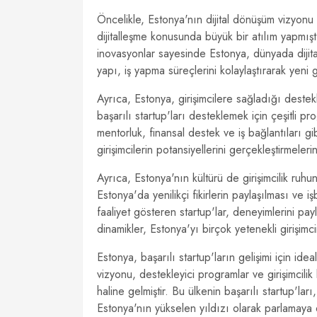
Öncelikle, Estonya'nın dijital dönüşüm vizyonu 
dijitalleşme konusunda büyük bir atılım yapmıştır
inovasyonlar sayesinde Estonya, dünyada dijita
yapı, iş yapma süreçlerini kolaylaştırarak yeni
Ayrıca, Estonya, girişimcilere sağladığı destek
başarılı startup'ları desteklemek için çeşitli p
mentorluk, finansal destek ve iş bağlantıları gi
girişimcilerin potansiyellerini gerçekleştirmel
Ayrıca, Estonya'nın kültürü de girişimcilik ruhu
Estonya'da yenilikçi fikirlerin paylaşılması ve i
faaliyet gösteren startup'lar, deneyimlerini pay
dinamikler, Estonya'yı birçok yetenekli girişimcin
Estonya, başarılı startup'ların gelişimi için ide
vizyonu, destekleyici programlar ve girişimcilik 
haline gelmiştir. Bu ülkenin başarılı startup'la
Estonya'nın yükselen yıldızı olarak parlamaya