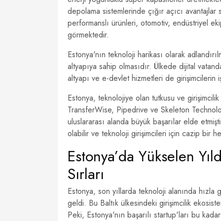
depolama sistemlerinde çığır açıcı avantajlar 
performanslı ürünleri, otomotiv, endüstriyel ekip
görmektedir.
Estonya'nın teknoloji harikası olarak adlandırıl
altyapıya sahip olmasıdır. Ülkede dijital vatanda
altyapı ve e-devlet hizmetleri de girişimcilerin 
Estonya, teknolojiye olan tutkusu ve girişimcilik
TransferWise, Pipedrive ve Skeleton Technologi
uluslararası alanda büyük başarılar elde etmişti
olabilir ve teknoloji girişimcileri için cazip bir h
Estonya’da Yükselen Yıldı
Sırları
Estonya, son yıllarda teknoloji alanında hızla g
geldi. Bu Baltık ülkesindeki girişimcilik ekosistem
Peki, Estonya'nın başarılı startup'ları bu kadar