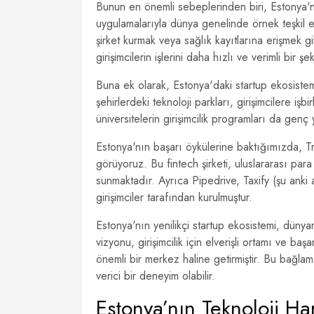
Bunun en önemli sebeplerinden biri, Estonya'nın
uygulamalarıyla dünya genelinde örnek teşkil 
şirket kurmak veya sağlık kayıtlarına erişmek gib
girişimcilerin işlerini daha hızlı ve verimli bir 
Buna ek olarak, Estonya'daki startup ekosistem
şehirlerdeki teknoloji parkları, girişimcilere iş
üniversitelerin girişimcilik programları da gen
Estonya'nın başarı öykülerine baktığımızda, Tra
görüyoruz. Bu fintech şirketi, uluslararası para 
sunmaktadır. Ayrıca Pipedrive, Taxify (şu anki 
girişimciler tarafından kurulmuştur.
Estonya'nın yenilikçi startup ekosistemi, dünyan
vizyonu, girişimcilik için elverişli ortamı ve baş
önemli bir merkez haline getirmiştir. Bu bağlam
verici bir deneyim olabilir.
Estonya’nın Teknoloji Har