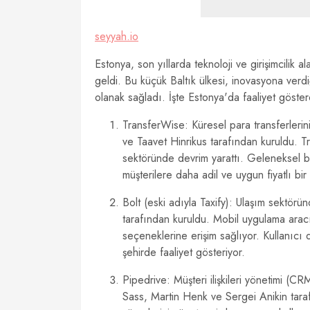
seyyah.io
Estonya, son yıllarda teknoloji ve girişimcilik a
geldi. Bu küçük Baltık ülkesi, inovasyona ver
olanak sağladı. İşte Estonya'da faaliyet göste
TransferWise: Küresel para transferlerini 
ve Taavet Hinrikus tarafından kuruldu. Tr
sektöründe devrim yarattı. Geleneksel ba
müşterilere daha adil ve uygun fiyatlı bi
Bolt (eski adıyla Taxify): Ulaşım sektöründ
tarafından kuruldu. Mobil uygulama aracılığ
seçeneklerine erişim sağlıyor. Kullanıcı
şehirde faaliyet gösteriyor.
Pipedrive: Müşteri ilişkileri yönetimi 
Sass, Martin Henk ve Sergei Anikin tarafı