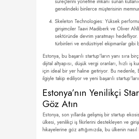
süreçlerini yönetme imkanı sunan kullanıc
genelindeki binlerce müşterisinin memnun
Skeleton Technologies: Yüksek performan
girişimciler Taavi Madiberk ve Oliver Ahl
sektöründe devrim yaratmayı hedefliyor. Sk
türbinleri ve endüstriyel ekipmanlar gibi 
Estonya, bu başarılı startup'ların yanı sıra bir
dijital altyapısı, düşük vergi oranları, hızlı iş k
için ideal bir yer haline getiriyor. Bu nedenle,
ilgiyle takip ediliyor ve yeni başarılı startup'l
Estonya’nın Yenilikçi Sta
Göz Atın
Estonya, son yıllarda gelişmiş bir startup ekos
ülkesi, yenilikçi iş fikirlerini destekleyen ve g
hikayelerine göz attığımızda, bu ülkenin nasıl