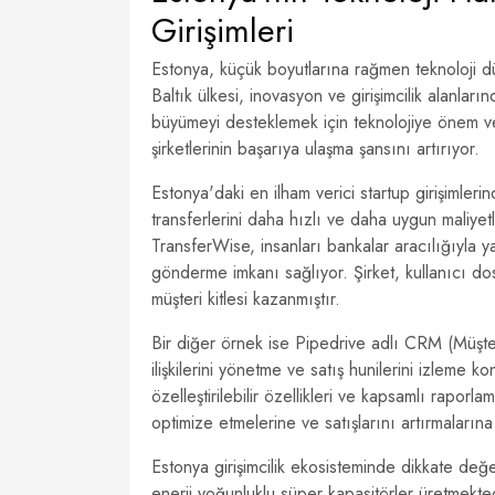
Girişimleri
Estonya, küçük boyutlarına rağmen teknoloji dü
Baltık ülkesi, inovasyon ve girişimcilik alanlar
büyümeyi desteklemek için teknolojiye önem ver
şirketlerinin başarıya ulaşma şansını artırıyor.
Estonya'daki en ilham verici startup girişimleri
transferlerini daha hızlı ve daha uygun maliyetl
TransferWise, insanları bankalar aracılığıyla 
gönderme imkanı sağlıyor. Şirket, kullanıcı do
müşteri kitlesi kazanmıştır.
Bir diğer örnek ise Pipedrive adlı CRM (Müşteri 
ilişkilerini yönetme ve satış hunilerini izleme 
özelleştirilebilir özellikleri ve kapsamlı raporl
optimize etmelerine ve satışlarını artırmaların
Estonya girişimcilik ekosisteminde dikkate değe
enerji yoğunluklu süper kapasitörler üretmektedi