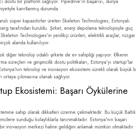
ı dostu bir platform sağlıyor. Pipedrive'ın başarısı, dünya
iyetiyle kanıtlanmış durumda.
slı süper kapasitörler üreten Skeleton Technologies, Estonyalı
berg tarafından kuruldu. Şirket, enerji depolama teknolojisiyle güç
eleton Technologies'in yenilikçi ürünleri, elektrikli araçlar, rüzgar
birçok alanda kullanılıyor.
çok diğer teknoloji odaklı şirkete de ev sahipliği yapıyor. Ülkenin
urma süreçleri ve girişimcilik dostu politikaları, Estonya'yı startup'lar
 Estonya'nın teknoloji ve inovasyon ekosistemi sürekli olarak büyük b
arın ortaya çıkmasına olanak sağlıyor.
rtup Ekosistemi: Başarı Öykülerine
istemine sahip olarak dikkatleri üzerine çekmektedir. Bu küçük Baltık
irişimcilere sunduğu kolaylıklarla tanınmaktadır. Estonya'nın başarı
 bir inovasyon merkezi haline geldiğini anlamak mümkün olmaktadır.