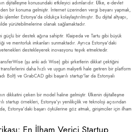
 dijitalleşme konusundaki etkileyici adımlarıdır. Ülke, e-devlet
eden bir konuma gelmiştir. İnternet üzerinden vergi beyanı yapmak,
i işlemler Estonya'da oldukça kolaylaştırılmıştır. Bu dijital altyapı,
şekilde yürütebilmelerine olanak sağlamaktadır.
i güçlü bir destek ağına sahiptir. Klaipeda ve Tartu gibi büyük
birliği ve mentorluk imkanları sunmaktadır. Ayrıca Estonya'daki
ç yetenekleri destekleyerek inovasyonu teşvik etmektedir.
nsferWise (şu anki adı Wise) gibi şirketlerin dikkat çektiğini
transferlerini daha hızlı ve uygun maliyetli hale getiren bir platform
adı Bolt) ve GrabCAD gibi başarılı startup'lar da Estonyalı
ın dikkatini çeken bir model haline gelmiştir. Ülkenin dijitalleşme
arılı startup örnekleri, Estonya'yı yenilikçilik ve teknoloji açısından
da, Estonya'daki başarı öykülerine göz atmak, girişimciler için ilham
ikası: En İlham Verici Startup