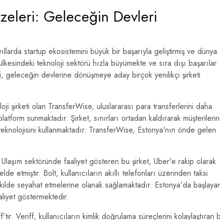
zeleri: Geleceğin Devleri
larda startup ekosistemini büyük bir başarıyla geliştirmiş ve dünya
 ülkesindeki teknoloji sektörü hızla büyümekte ve sıra dışı başarılar
i, geleceğin devlerine dönüşmeye aday birçok yenilikçi şirketi
oji şirketi olan TransferWise, uluslararası para transferlerini daha
platform sunmaktadır. Şirket, sınırları ortadan kaldırarak müşterileri
teknolojisini kullanmaktadır. TransferWise, Estonya'nın önde gelen
r. Ulaşım sektöründe faaliyet gösteren bu şirket, Uber'e rakip olarak
e etmiştir. Bolt, kullanıcıların akıllı telefonları üzerinden taksi
şekilde seyahat etmelerine olanak sağlamaktadır. Estonya'da başlaya
aliyet göstermektedir.
tir. Veriff, kullanıcıların kimlik doğrulama süreçlerini kolaylaştıran b