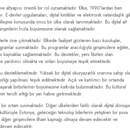
ve altyapısı önemli bir rol oynamaktadır. Ülke, 1990'lardan beri
. E-devlet uygulamaları, dijital kimlikler ve elektronik vatandaşlık gi
lleşme konusunda öncü bir ülke olarak tanınmaktadır. Bu dijital alt
 girişimlerin hızla büyümesine olanak sağlamaktadır.
lerle öne çıkmaktadır. Ülkede faaliyet gösteren bazı kuruluşlar,
rogramlar sunmaktadır. Bu programlar aracılığıyla girişimcilere eğitim,
bi kaynaklar sağlanmaktadır. Bu destekler, yeni fikirleri olan
erine yardımcı olmakta ve onları büyümeye teşvik etmektedir.
nu desteklemektedir. Yüksek bir dijital okuryazarlık oranına sahip ol
şbirliği yapılması teşvik edilmektedir. Açık ve katılımcı bir ortamda
laşarak birbirlerinin büyümesine katkıda bulunmaktadır. Bu kültürel
in tercih ettiği bir yer haline getirmektedir.
al bir ortam sunmaktadır. Diğer ülkelerden farklı olarak dijital dönüş
kültürüyle Estonya, geleceğin teknoloji liderlerini yetiştiren bir yuva
rı, diğer girişimcilere ilham kaynağı olmaya devam edecektir ve
 devam edecektir.