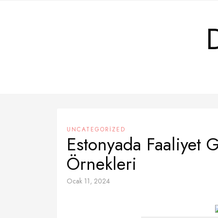
Skip
to
content
UNCATEGORIZED
Estonyada Faaliyet G
Örnekleri
Ocak 11, 2024