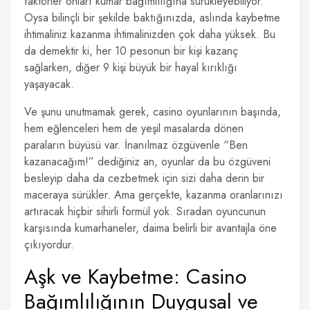
faktörler onları kumar bağımlılığına sürükleyebiliyor.
Oysa bilinçli bir şekilde baktığınızda, aslında kaybetme
ihtimaliniz kazanma ihtimalinizden çok daha yüksek. Bu
da demektir ki, her 10 pesonun bir kişi kazanç
sağlarken, diğer 9 kişi büyük bir hayal kırıklığı
yaşayacak.
Ve şunu unutmamak gerek, casino oyunlarının başında,
hem eğlenceleri hem de yeşil masalarda dönen
paraların büyüsü var. İnanılmaz özgüvenle “Ben
kazanacağım!” dediğiniz an, oyunlar da bu özgüveni
besleyip daha da cezbetmek için sizi daha derin bir
maceraya sürükler. Ama gerçekte, kazanma oranlarınızı
artıracak hiçbir sihirli formül yok. Sıradan oyuncunun
karşısında kumarhaneler, daima belirli bir avantajla öne
çıkıyordur.
Aşk ve Kaybetme: Casino
Bağımlılığının Duygusal ve