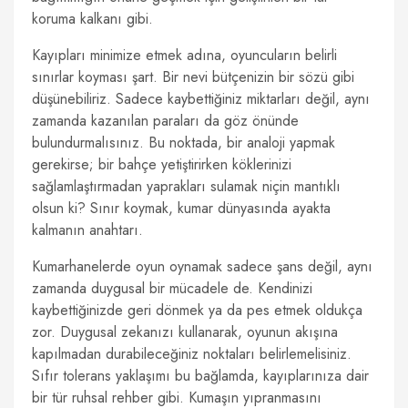
koruma kalkanı gibi.
Kayıpları minimize etmek adına, oyuncuların belirli
sınırlar koyması şart. Bir nevi bütçenizin bir sözü gibi
düşünebiliriz. Sadece kaybettiğiniz miktarları değil, aynı
zamanda kazanılan paraları da göz önünde
bulundurmalısınız. Bu noktada, bir analoji yapmak
gerekirse; bir bahçe yetiştirirken köklerinizi
sağlamlaştırmadan yaprakları sulamak niçin mantıklı
olsun ki? Sınır koymak, kumar dünyasında ayakta
kalmanın anahtarı.
Kumarhanelerde oyun oynamak sadece şans değil, aynı
zamanda duygusal bir mücadele de. Kendinizi
kaybettiğinizde geri dönmek ya da pes etmek oldukça
zor. Duygusal zekanızı kullanarak, oyunun akışına
kapılmadan durabileceğiniz noktaları belirlemelisiniz.
Sıfır tolerans yaklaşımı bu bağlamda, kayıplarınıza dair
bir tür ruhsal rehber gibi. Kumaşın yıpranmasını