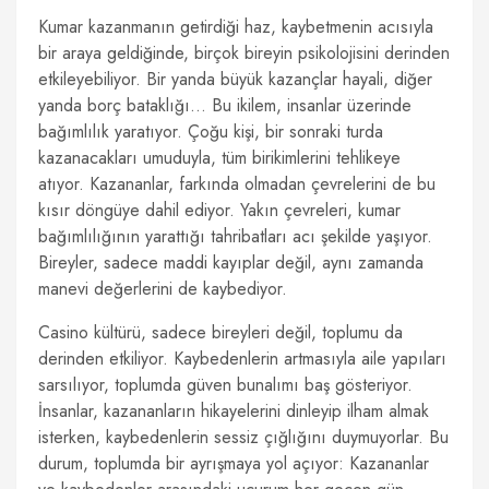
Kumar kazanmanın getirdiği haz, kaybetmenin acısıyla
bir araya geldiğinde, birçok bireyin psikolojisini derinden
etkileyebiliyor. Bir yanda büyük kazançlar hayali, diğer
yanda borç bataklığı… Bu ikilem, insanlar üzerinde
bağımlılık yaratıyor. Çoğu kişi, bir sonraki turda
kazanacakları umuduyla, tüm birikimlerini tehlikeye
atıyor. Kazananlar, farkında olmadan çevrelerini de bu
kısır döngüye dahil ediyor. Yakın çevreleri, kumar
bağımlılığının yarattığı tahribatları acı şekilde yaşıyor.
Bireyler, sadece maddi kayıplar değil, aynı zamanda
manevi değerlerini de kaybediyor.
Casino kültürü, sadece bireyleri değil, toplumu da
derinden etkiliyor. Kaybedenlerin artmasıyla aile yapıları
sarsılıyor, toplumda güven bunalımı baş gösteriyor.
İnsanlar, kazananların hikayelerini dinleyip ilham almak
isterken, kaybedenlerin sessiz çığlığını duymuyorlar. Bu
durum, toplumda bir ayrışmaya yol açıyor: Kazananlar