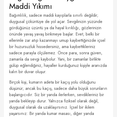
Maddi Yıkımı
Bağımlılık, sadece maddi kayıplarla sınırlı değildir;
duygusal çöküntüye de yol açar. Sevgilinizin yüzünde
gördüğünüz üzüntü ya da hayal kırıklığı, gözlerinizin
önünde yavaş yavaş birikmeye başlar. Evet, belki bir
ellerimle zar atıp kazanmayı umup kaybettiğinizde içsel
bir huzursuzluk hissedersiniz, ama kaybettikleriniz
sadece parayla ölçülemez. Önce para, sonra güven,
zamanla da sevgi kaybolur. Yani, bir zamanlar birlikte
gülüp eğlendiğiniz, hayaller kurduğunuz kişiyle aranızda
kalın bir duvar oluşur.
Birçok kişi, kumarın adeta bir kaçış yolu olduğunu
düşünür; ancak bu kaçış, sadece daha büyük sorunların
başlangıcıdır. Siz bir yanda ilerlerken, sevdikleriniz bir
yanda bekleyip durur. Yalnızca fiziksel olarak değil,
duygusal olarak da uzaklaşırsınız. İçsel bir ikilem
yaşarsınız: Bir yanda kumar masası, diğer yanda