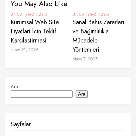
You May Also Like
UNCATEGORIZED
UNCATEGORIZED
Kurumsal Web Site
Sanal Bahis Zararları
Fiyatlari İcin Teklif
ve Bağımlılıkla
Karsilastirmasi
Mücadele
Yöntemleri
Nisan 21, 2026
Mayıs 7, 2025
Ara
Ara
Sayfalar