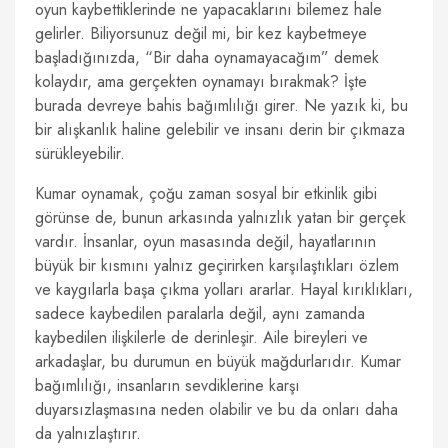
oyun kaybettiklerinde ne yapacaklarını bilemez hale
gelirler. Biliyorsunuz değil mi, bir kez kaybetmeye
başladığınızda, “Bir daha oynamayacağım” demek
kolaydır, ama gerçekten oynamayı bırakmak? İşte
burada devreye bahis bağımlılığı girer. Ne yazık ki, bu
bir alışkanlık haline gelebilir ve insanı derin bir çıkmaza
sürükleyebilir.
Kumar oynamak, çoğu zaman sosyal bir etkinlik gibi
görünse de, bunun arkasında yalnızlık yatan bir gerçek
vardır. İnsanlar, oyun masasında değil, hayatlarının
büyük bir kısmını yalnız geçirirken karşılaştıkları özlem
ve kaygılarla başa çıkma yolları ararlar. Hayal kırıklıkları,
sadece kaybedilen paralarla değil, aynı zamanda
kaybedilen ilişkilerle de derinleşir. Aile bireyleri ve
arkadaşlar, bu durumun en büyük mağdurlarıdır. Kumar
bağımlılığı, insanların sevdiklerine karşı
duyarsızlaşmasına neden olabilir ve bu da onları daha
da yalnızlaştırır.