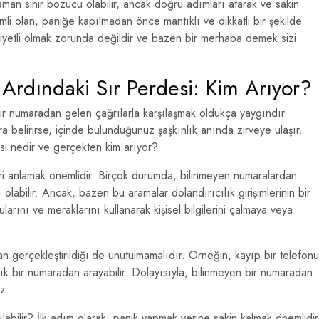
an sinir bozucu olabilir, ancak doğru adımları atarak ve sakin
 olan, paniğe kapılmadan önce mantıklı ve dikkatli bir şekilde
niyetli olmak zorunda değildir ve bazen bir merhaba demek sizi
Ardındaki Sır Perdesi: Kim Arıyor?
ir numaradan gelen çağrılarla karşılaşmak oldukça yaygındır.
 belirirse, içinde bulunduğunuz şaşkınlık anında zirveye ulaşır.
esi nedir ve gerçekten kim arıyor?
eri anlamak önemlidir. Birçok durumda, bilinmeyen numaralardan
olabilir. Ancak, bazen bu aramalar dolandırıcılık girişimlerinin bir
ularını ve meraklarını kullanarak kişisel bilgilerini çalmaya veya
an gerçekleştirildiği de unutulmamalıdır. Örneğin, kayıp bir telefonu
ıdık bir numaradan arayabilir. Dolayısıyla, bilinmeyen bir numaradan
z.
ılabilir? İlk adım olarak, panik yapmak yerine sakin kalmak önemlidir