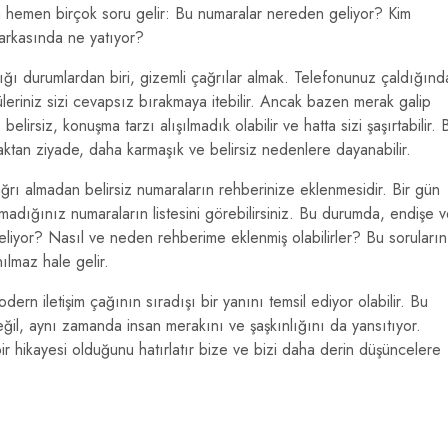
a hemen birçok soru gelir: Bu numaralar nereden geliyor? Kim
 arkasında ne yatıyor?
ığı durumlardan biri, gizemli çağrılar almak. Telefonunuz çaldığınd
üleriniz sizi cevapsız bırakmaya itebilir. Ancak bazen merak galip
elirsiz, konuşma tarzı alışılmadık olabilir ve hatta sizi şaşırtabilir. 
aktan ziyade, daha karmaşık ve belirsiz nedenlere dayanabilir.
ağrı almadan belirsiz numaraların rehberinize eklenmesidir. Bir gün
adığınız numaraların listesini görebilirsiniz. Bu durumda, endişe 
eliyor? Nasıl ve neden rehberime eklenmiş olabilirler? Bu soruların
ılmaz hale gelir.
ern iletişim çağının sıradışı bir yanını temsil ediyor olabilir. Bu
eğil, aynı zamanda insan merakını ve şaşkınlığını da yansıtıyor.
bir hikayesi olduğunu hatırlatır bize ve bizi daha derin düşüncelere