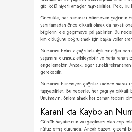
gibi kötü niyetli amaçlar taşıyabilirler. Peki, bu
Öncelikle, her numarası bilinmeyen çağrının bi
yanıtlamadan önce dikkatli olmak da hayati önem
bilgilerini ele geçirmeye çalışabilirler. Bu n
kim olduğunu doğrulamak için başka yollar aram
Numarası belirsiz çağrılarla ilgili bir diğer soru
yaşamını olumsuz etkileyebilir ve hatta rahatsı
engellemektir. Ancak, eğer sürekli tekrarlanan 
gerekebilir.
Numarası bilinmeyen çağrılar sadece merak uyan
taşıyabilirler. Bu nedenle, her çağrıya dikkatl
Unutmayın, önlem almak her zaman tedbirli olma
Karanlıkta Kaybolan Num
Günlük hayatımızın vazgeçilmezi olan cep telef
nüfuz etmiş durumda. Ancak bazen, gizemli bir