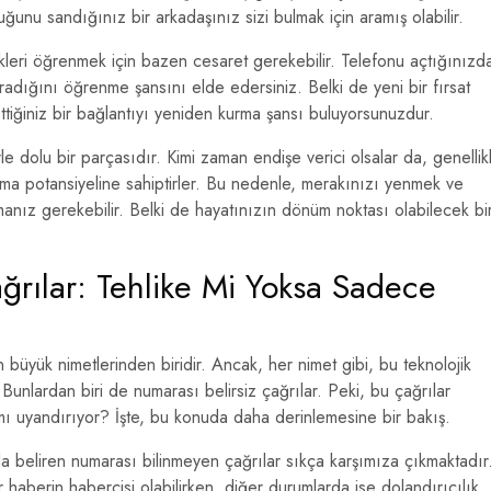
ğunu sandığınız bir arkadaşınız sizi bulmak için aramış olabilir.
kleri öğrenmek için bazen cesaret gerekebilir. Telefonu açtığınızd
 aradığını öğrenme şansını elde edersiniz. Belki de yeni bir fırsat
tiğiniz bir bağlantıyı yeniden kurma şansı buluyorsunuzdur.
le dolu bir parçasıdır. Kimi zaman endişe verici olsalar da, genellik
nma potansiyeline sahiptirler. Bu nedenle, merakınızı yenmek ve
manız gerekebilir. Belki de hayatınızın dönüm noktası olabilecek bi
rılar: Tehlike Mi Yoksa Sadece
büyük nimetlerinden biridir. Ancak, her nimet gibi, bu teknolojik
 Bunlardan biri de numarası belirsiz çağrılar. Peki, bu çağrılar
ı uyandırıyor? İşte, bu konuda daha derinlemesine bir bakış.
a beliren numarası bilinmeyen çağrılar sıkça karşımıza çıkmaktadır
 haberin habercisi olabilirken, diğer durumlarda ise dolandırıcılık