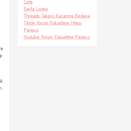
Liste
Sayfa Listesi
Threads Takipçi Kazanma Bedava
Tiktok Yorum Yükseltme Hilesi
Parasız
Youtube Yorum Yükseltme Parasız
ya
ğı
ak
n
,