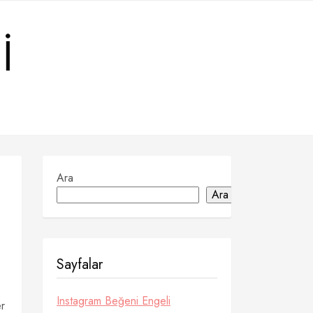
I
Ara
Ara
Sayfalar
Instagram Beğeni Engeli
er