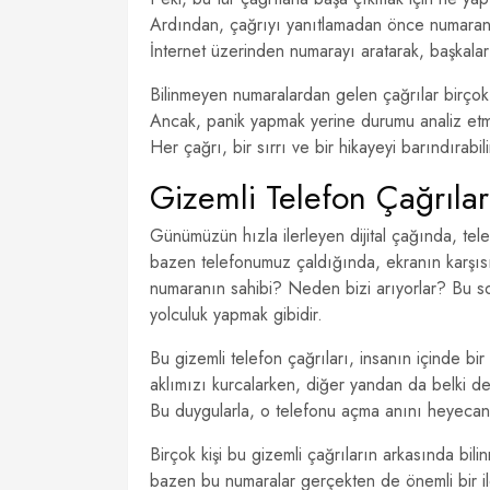
Ardından, çağrıyı yanıtlamadan önce numaranın
İnternet üzerinden numarayı aratarak, başkala
Bilinmeyen numaralardan gelen çağrılar birçok d
Ancak, panik yapmak yerine durumu analiz etme
Her çağrı, bir sırrı ve bir hikayeyi barındırabi
Gizemli Telefon Çağrıla
Günümüzün hızla ilerleyen dijital çağında, tele
bazen telefonumuz çaldığında, ekranın karşısı
numaranın sahibi? Neden bizi arıyorlar? Bu so
yolculuk yapmak gibidir.
Bu gizemli telefon çağrıları, insanın içinde b
aklımızı kurcalarken, diğer yandan da belki de bi
Bu duygularla, o telefonu açma anını heyecanl
Birçok kişi bu gizemli çağrıların arkasında b
bazen bu numaralar gerçekten de önemli bir ileti