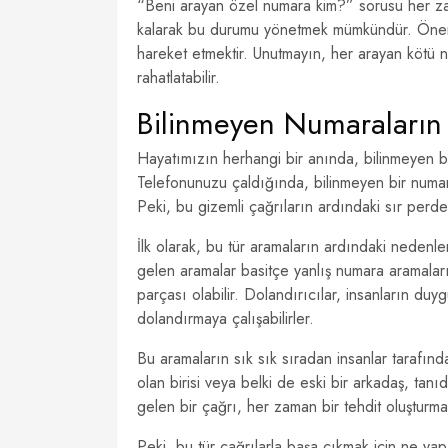
“Beni arayan özel numara kim?” sorusu her zam
kalarak bu durumu yönetmek mümkündür. Önemli
hareket etmektir. Unutmayın, her arayan kötü 
rahatlatabilir.
Bilinmeyen Numaraların 
Hayatımızın herhangi bir anında, bilinmeyen b
Telefonunuzu çaldığında, bilinmeyen bir numara
Peki, bu gizemli çağrıların ardındaki sır perd
İlk olarak, bu tür aramaların ardındaki nedenl
gelen aramalar basitçe yanlış numara aramaları 
parçası olabilir. Dolandırıcılar, insanların duyg
dolandırmaya çalışabilirler.
Bu aramaların sık sık sıradan insanlar tarafınd
olan birisi veya belki de eski bir arkadaş, tan
gelen bir çağrı, her zaman bir tehdit oluşturma
Peki, bu tür çağrılarla başa çıkmak için ne yap