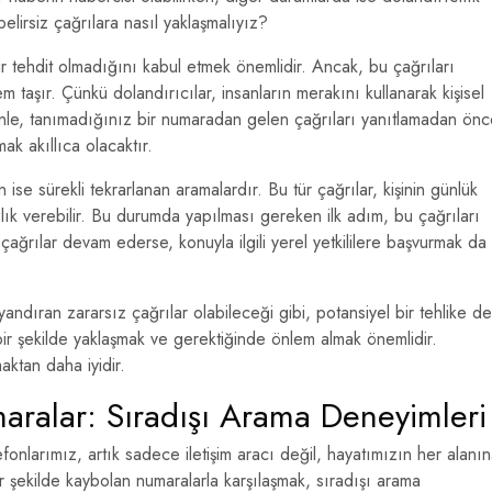
 belirsiz çağrılara nasıl yaklaşmalıyız?
r tehdit olmadığını kabul etmek önemlidir. Ancak, bu çağrıları
 taşır. Çünkü dolandırıcılar, insanların merakını kullanarak kişisel
edenle, tanımadığınız bir numaradan gelen çağrıları yanıtlamadan ön
ak akıllıca olacaktır.
n ise sürekli tekrarlanan aramalardır. Bu tür çağrılar, kişinin günlük
zlık verebilir. Bu durumda yapılması gereken ilk adım, bu çağrıları
çağrılar devam ederse, konuyla ilgili yerel yetkililere başvurmak da
dıran zararsız çağrılar olabileceği gibi, potansiyel bir tehlike de
i bir şekilde yaklaşmak ve gerektiğinde önlem almak önemlidir.
ktan daha iyidir.
aralar: Sıradışı Arama Deneyimleri
onlarımız, artık sadece iletişim aracı değil, hayatımızın her alanı
 şekilde kaybolan numaralarla karşılaşmak, sıradışı arama