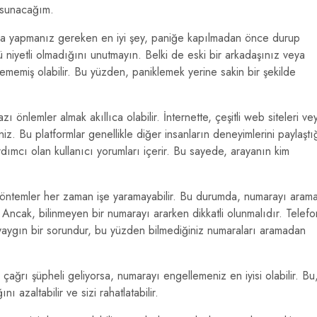
 sunacağım.
ında yapmanız gereken en iyi şey, paniğe kapılmadan önce durup
 niyetli olmadığını unutmayın. Belki de eski bir arkadaşınız veya
ememiş olabilir. Bu yüzden, paniklemek yerine sakin bir şekilde
önlemler almak akıllıca olabilir. İnternette, çeşitli web siteleri ve
iniz. Bu platformlar genellikle diğer insanların deneyimlerini paylaştı
dımcı olan kullanıcı yorumları içerir. Bu sayede, arayanın kim
 yöntemler her zaman işe yaramayabilir. Bu durumda, numarayı aram
Ancak, bilinmeyen bir numarayı ararken dikkatli olunmalıdır. Telefo
yaygın bir sorundur, bu yüzden bilmediğiniz numaraları aramadan
ağrı şüpheli geliyorsa, numarayı engellemeniz en iyisi olabilir. Bu
ı azaltabilir ve sizi rahatlatabilir.