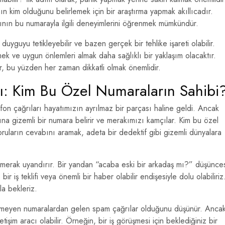
 kim olduğunu belirlemek için bir araştırma yapmak akıllıcadır.
rının bu numarayla ilgili deneyimlerini öğrenmek mümkündür.
uyguyu tetikleyebilir ve bazen gerçek bir tehlike işareti olabilir.
k ve uygun önlemleri almak daha sağlıklı bir yaklaşım olacaktır.
lir, bu yüzden her zaman dikkatli olmak önemlidir.
rı: Kim Bu Özel Numaraların Sahibi
fon çağrıları hayatımızın ayrılmaz bir parçası haline geldi. Ancak
na gizemli bir numara belirir ve merakımızı kamçılar. Kim bu özel
ruların cevabını aramak, adeta bir dedektif gibi gizemli dünyalara
ir merak uyandırır. Bir yandan “acaba eski bir arkadaş mı?” düşünce
r iş teklifi veya önemli bir haber olabilir endişesiyle dolu olabiliriz
a bekleriz.
ilinmeyen numaralardan gelen spam çağrılar olduğunu düşünür. Anca
şim aracı olabilir. Örneğin, bir iş görüşmesi için beklediğiniz bir