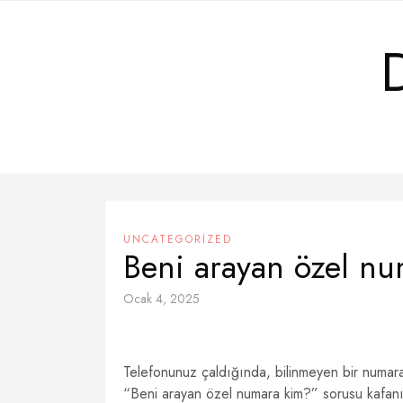
Skip
to
content
UNCATEGORIZED
Beni arayan özel n
Ocak 4, 2025
Telefonunuz çaldığında, bilinmeyen bir numar
“Beni arayan özel numara kim?” sorusu kafanız