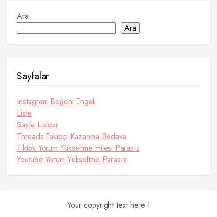
Ara
Ara
Sayfalar
Instagram Beğeni Engeli
Liste
Sayfa Listesi
Threads Takipçi Kazanma Bedava
Tiktok Yorum Yükseltme Hilesi Parasız
Youtube Yorum Yükseltme Parasız
Your copyright text here !