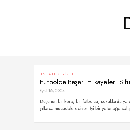
Skip
to
content
UNCATEGORIZED
Futbolda Başarı Hikayeleri Sı
Eylül 16, 2024
Düşünün bir kere; bir futbolcu, sokaklarda ya 
yıllarca mücadele ediyor. İyi bir yeteneğe sahip