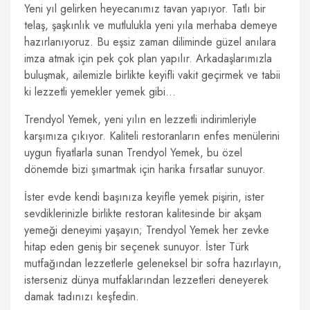
Yeni yıl gelirken heyecanımız tavan yapıyor. Tatlı bir
telaş, şaşkınlık ve mutlulukla yeni yıla merhaba demeye
hazırlanıyoruz. Bu eşsiz zaman diliminde güzel anılara
imza atmak için pek çok plan yapılır. Arkadaşlarımızla
buluşmak, ailemizle birlikte keyifli vakit geçirmek ve tabii
ki lezzetli yemekler yemek gibi…
Trendyol Yemek, yeni yılın en lezzetli indirimleriyle
karşımıza çıkıyor. Kaliteli restoranların enfes menülerini
uygun fiyatlarla sunan Trendyol Yemek, bu özel
dönemde bizi şımartmak için harika fırsatlar sunuyor.
İster evde kendi başınıza keyifle yemek pişirin, ister
sevdiklerinizle birlikte restoran kalitesinde bir akşam
yemeği deneyimi yaşayın; Trendyol Yemek her zevke
hitap eden geniş bir seçenek sunuyor. İster Türk
mutfağından lezzetlerle geleneksel bir sofra hazırlayın,
isterseniz dünya mutfaklarından lezzetleri deneyerek
damak tadınızı keşfedin.